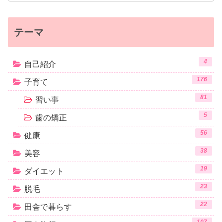
テーマ
4
自己紹介
176
子育て
81
習い事
5
歯の矯正
56
健康
38
美容
19
ダイエット
23
脱毛
22
田舎で暮らす
107