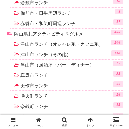
18
倉敷市ランチ
8
備前市・日生周辺ランチ
17
赤磐市・和気町周辺ランチ
488
岡山県北アクティビティ＆グルメ
106
津山市ランチ（オシャレ系・カフェ系）
158
津山市ランチ（その他）
75
津山市（居酒屋・バー・ディナー）
28
真庭市ランチ
33
美作市ランチ
18
勝央町ランチ
15
奈義町ランチ
22
鏡野町ランチ
20
メニュー
ホーム
検索
トップ
サイドバー
美咲町ランチ