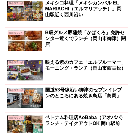
メキシコ料理「メキシカンバル EL
岡山市ランチ
MARIACHI（エルマリアッチ）」岡
山駅近く西川沿い
B級グルメ豚蒲焼「かばくろ」免許セ
岡山市ランチ
ンター近くでランチ（岡山市御津）閉
店
映える紫のカフェ「エルブルーマー」
岡山市ランチ
モーニング・ランチ（岡山市西古松）
国道53号線沿い御津のセブンイレブ
岡山市ランチ
ンのところにある焼き鳥店「鳥周」
ベトナム料理店AoBaba（アオババ）
岡山市ランチ
ランチ・テイクアウトOK 岡山駅前