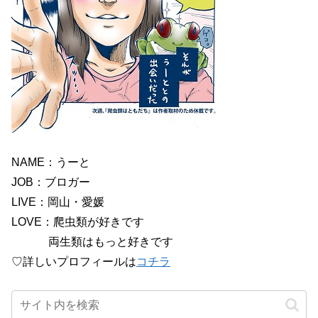
NAME：うーと
JOB：ブロガー
LIVE：岡山・愛媛
LOVE：爬虫類が好きです
両生類はもっと好きです
♡詳しいプロフィールは
コチラ