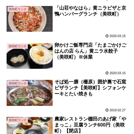
「山荘やなはら」黄ニラピザと京
美咲町ランチ
鴨ハンバーグランチ（美咲町）
2020.03.15
卵かけご飯専門店「たまごかけご
美咲町ランチ
はんの店 らん」黄ニラ水餃子
（美咲町）※休業
2020.03.15
そば処一膳（柵原）囲炉裏で石窯
美咲町ランチ
ピザランチ【美咲町】シフォンケ
ーキとたい焼きも
2019.02.27
農家レストラン棚田のあげ家「や
美咲町ランチ
まっこ」豆腐ランチ600円（美咲
町）【閉店】