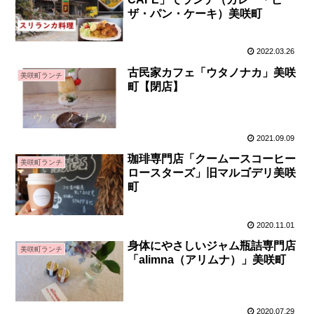
ザ・パン・ケーキ）美咲町
2022.03.26
古民家カフェ「ウタノナカ」美咲
美咲町ランチ
町【閉店】
2021.09.09
珈琲専門店「クームースコーヒー
美咲町ランチ
ロースターズ」旧マルゴデリ美咲
町
2020.11.01
身体にやさしいジャム瓶詰専門店
美咲町ランチ
「alimna（アリムナ）」美咲町
2020.07.29