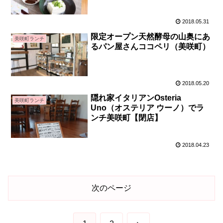
2018.05.31
限定オープン天然酵母の山奥にあ
美咲町ランチ
るパン屋さんココペリ（美咲町）
2018.05.20
隠れ家イタリアンOsteria
美咲町ランチ
Uno（オステリア ウーノ）でラ
ンチ美咲町【閉店】
2018.04.23
次のページ