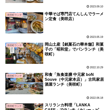
2023.09.10
中華そば専門店てんしんでラーメ
美咲町ランチ
ン定食（美咲店）
2023.05.19
岡山土産【銘菓石の華本舗】和菓
美咲町ランチ
子の「昭和堂」でパンランチ（美
咲町）
2022.10.29
和食「魚食楽膳 中元家 boN
美咲町ランチ
Souve（中元家本店）」古民家居
酒屋ランチ（美咲町）
2022.06.18
スリランカ料理「LANKA
美咲町ランチ
CAFE」でランチ（カレー・ピ