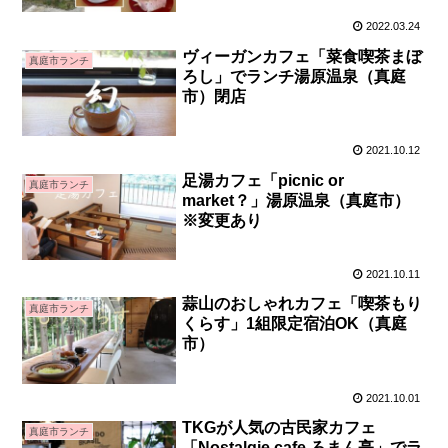
2022.03.24
ヴィーガンカフェ「菜食喫茶まぼ
真庭市ランチ
ろし」でランチ湯原温泉（真庭
市）閉店
2021.10.12
足湯カフェ「picnic or
真庭市ランチ
market？」湯原温泉（真庭市）
※変更あり
2021.10.11
蒜山のおしゃれカフェ「喫茶もり
真庭市ランチ
くらす」1組限定宿泊OK（真庭
市）
2021.10.01
TKGが人気の古民家カフェ
真庭市ランチ
「Nostalgie cafe ろまん亭」でラ