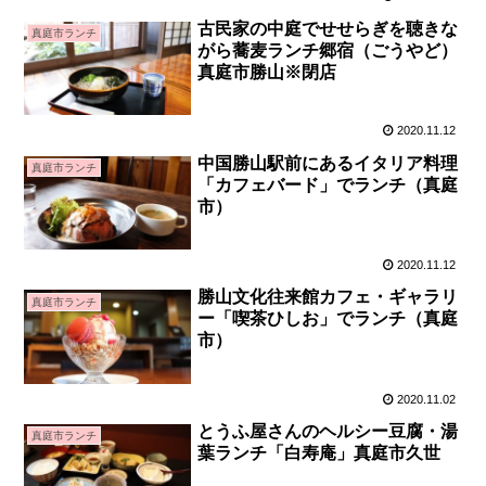
古民家の中庭でせせらぎを聴きな
真庭市ランチ
がら蕎麦ランチ郷宿（ごうやど）
真庭市勝山※閉店
2020.11.12
中国勝山駅前にあるイタリア料理
真庭市ランチ
「カフェバード」でランチ（真庭
市）
2020.11.12
勝山文化往来館カフェ・ギャラリ
真庭市ランチ
ー「喫茶ひしお」でランチ（真庭
市）
2020.11.02
とうふ屋さんのヘルシー豆腐・湯
真庭市ランチ
葉ランチ「白寿庵」真庭市久世