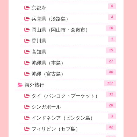
8
京都府
4
兵庫県（淡路島）
10
岡山県（岡山市・倉敷市）
1
香川県
15
高知県
27
沖縄県（本島）
40
沖縄（宮古島）
117
海外旅行
31
タイ（バンコク・プーケット）
28
シンガポール
3
インドネシア（ビンタン島）
42
フィリピン（セブ島）