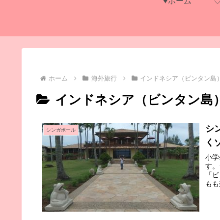
♥ホーム
ホーム
海外旅行
インドネシア（ビンタン島
インドネシア（ビンタン島
シ
シンガポール
く
小学
す。
「ビ
もも