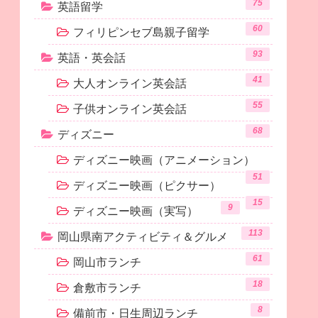
75
英語留学
60
フィリピンセブ島親子留学
93
英語・英会話
41
大人オンライン英会話
55
子供オンライン英会話
68
ディズニー
ディズニー映画（アニメーション）
51
ディズニー映画（ピクサー）
15
9
ディズニー映画（実写）
113
岡山県南アクティビティ＆グルメ
61
岡山市ランチ
18
倉敷市ランチ
8
備前市・日生周辺ランチ