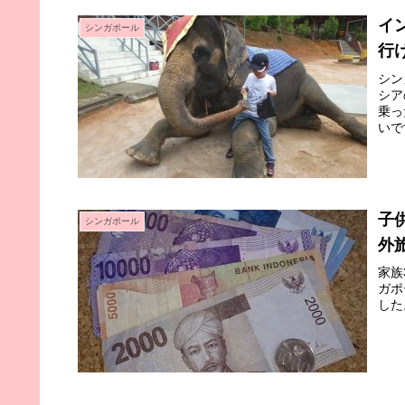
イ
シンガポール
行
シン
シア
乗っ
いで
子
シンガポール
外
家族
ガポ
した