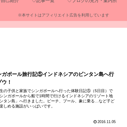
♡自己紹介
♡記事一覧
♡ブログの見方・案内所
※本サイトはアフィリエイト広告を利用しています
）
）
ンガポール旅行記⑤インドネシアのビンタン島へ行
ゾウ！
生の子供と家族でシンガポールへ行った体験日記⑤（5日目）で
シンガポールから船で1時間で行けるインドネシアのリゾート地
ンタン島」へ行きました。ビーチ、プール、象に乗る…など子ど
楽しめる施設がいっぱいです。
2016.11.05