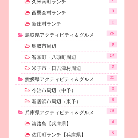
7
久米南町ランチ
3
西粟倉村ランチ
1
新庄村ランチ
26
鳥取県アクティビティ＆グルメ
8
鳥取市周辺
14
智頭町・八頭町周辺
3
米子市・日吉津村周辺
11
愛媛県アクティビティ＆グルメ
3
今治市周辺（中予）
8
新居浜市周辺（東予）
10
兵庫県アクティビティ＆グルメ
4
淡路島【兵庫県】
5
佐用町ランチ【兵庫県】