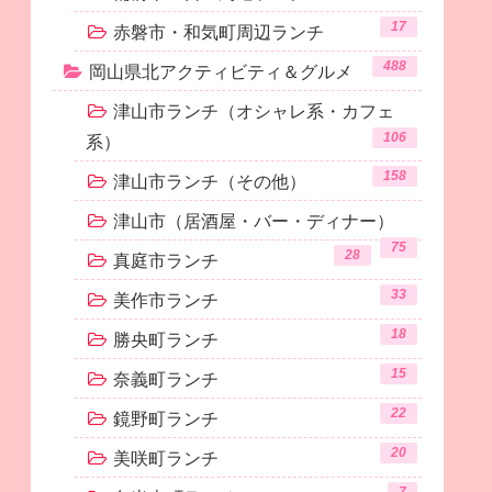
17
赤磐市・和気町周辺ランチ
488
岡山県北アクティビティ＆グルメ
津山市ランチ（オシャレ系・カフェ
106
系）
158
津山市ランチ（その他）
津山市（居酒屋・バー・ディナー）
75
28
真庭市ランチ
33
美作市ランチ
18
勝央町ランチ
15
奈義町ランチ
22
鏡野町ランチ
20
美咲町ランチ