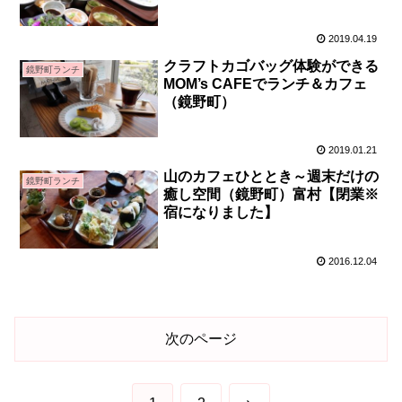
2019.04.19
クラフトカゴバッグ体験ができる
鏡野町ランチ
MOM’s CAFEでランチ＆カフェ
（鏡野町）
2019.01.21
山のカフェひととき～週末だけの
鏡野町ランチ
癒し空間（鏡野町）富村【閉業※
宿になりました】
2016.12.04
次のページ