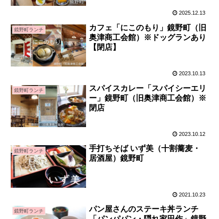
2025.12.13
カフェ「にこのもり」鏡野町（旧
鏡野町ランチ
奥津商工会館）※ドッグランあり
【閉店】
2023.10.13
スパイスカレー「スパイシーエリ
鏡野町ランチ
ー」鏡野町（旧奥津商工会館）※
閉店
2023.10.12
手打ちそば いず美（十割蕎麦・
鏡野町ランチ
居酒屋）鏡野町
2021.10.23
パン屋さんのステーキ丼ランチ
鏡野町ランチ
「パンパパン・隠れ家田作」鏡野