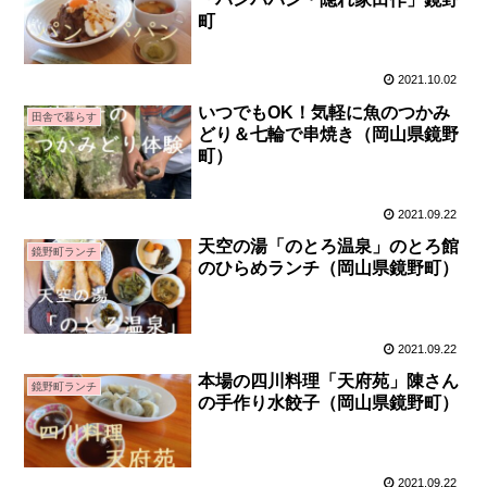
町
2021.10.02
いつでもOK！気軽に魚のつかみ
田舎で暮らす
どり＆七輪で串焼き（岡山県鏡野
町）
2021.09.22
天空の湯「のとろ温泉」のとろ館
鏡野町ランチ
のひらめランチ（岡山県鏡野町）
2021.09.22
本場の四川料理「天府苑」陳さん
鏡野町ランチ
の手作り水餃子（岡山県鏡野町）
2021.09.22