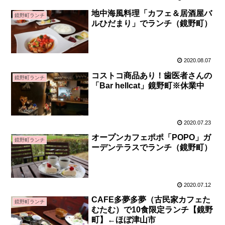
地中海風料理「カフェ＆居酒屋バ
鏡野町ランチ
ルひだまり」でランチ（鏡野町）
2020.08.07
コストコ商品あり！歯医者さんの
鏡野町ランチ
「Bar hellcat」鏡野町※休業中
2020.07.23
オープンカフェポポ「POPO」ガ
鏡野町ランチ
ーデンテラスでランチ（鏡野町）
2020.07.12
CAFE多夢多夢（古民家カフェた
鏡野町ランチ
むたむ）で10食限定ランチ【鏡野
町】←ほぼ津山市