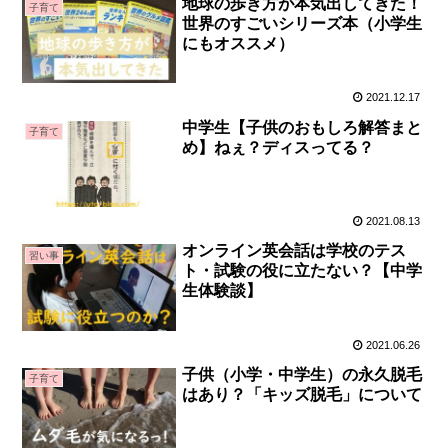
地球の歩き方が本気出してきた！
子育て
世界のすごいシリーズ本（小学生
にもオススメ）
2021.12.17
中学生【子供のおもしろ解答まと
子育て
め】ねぇ？ディスってる？
2021.08.13
オンライン英会話は学校のテス
習い事
ト・試験の役に立たない？【中学
生体験談】
2021.06.26
子供（小学・中学生）の永久脱毛
子育て
はあり？「キッズ脱毛」について