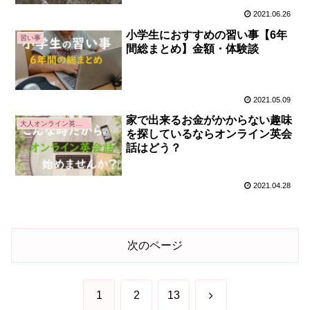
2021.06.26
小学生におすすめの習い事【6年
習い事
間総まとめ】金額・体験談
2021.05.09
家で出来るお金がかからない趣味
大人オンライン英会話
を探しているならオンライン英会
話はどう？
2021.04.28
次のページ
次
1
2
13