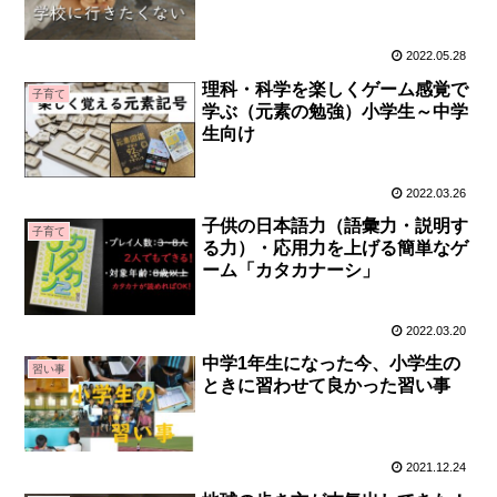
2022.05.28
理科・科学を楽しくゲーム感覚で
子育て
学ぶ（元素の勉強）小学生～中学
生向け
2022.03.26
子供の日本語力（語彙力・説明す
子育て
る力）・応用力を上げる簡単なゲ
ーム「カタカナーシ」
2022.03.20
中学1年生になった今、小学生の
習い事
ときに習わせて良かった習い事
2021.12.24