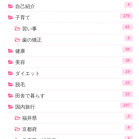
4
自己紹介
176
子育て
81
習い事
5
歯の矯正
56
健康
38
美容
19
ダイエット
23
脱毛
22
田舎で暮らす
107
国内旅行
2
福井県
8
京都府
4