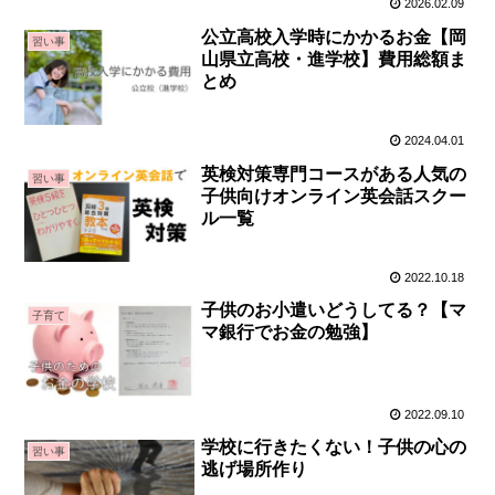
2026.02.09
公立高校入学時にかかるお金【岡
習い事
山県立高校・進学校】費用総額ま
とめ
2024.04.01
英検対策専門コースがある人気の
習い事
子供向けオンライン英会話スクー
ル一覧
2022.10.18
子供のお小遣いどうしてる？【マ
子育て
マ銀行でお金の勉強】
2022.09.10
学校に行きたくない！子供の心の
習い事
逃げ場所作り