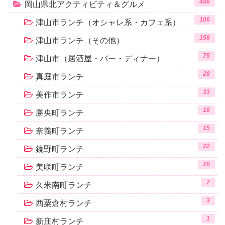
488
岡山県北アクティビティ＆グルメ
106
津山市ランチ（オシャレ系・カフェ系）
158
津山市ランチ（その他）
75
津山市（居酒屋・バー・ディナー）
28
真庭市ランチ
33
美作市ランチ
18
勝央町ランチ
15
奈義町ランチ
22
鏡野町ランチ
20
美咲町ランチ
7
久米南町ランチ
3
西粟倉村ランチ
1
新庄村ランチ