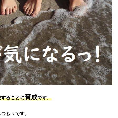
賛成
毛することに
です。
るつもりです。