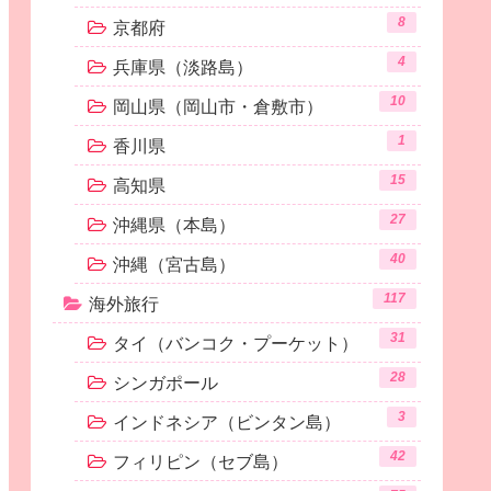
8
京都府
4
兵庫県（淡路島）
10
岡山県（岡山市・倉敷市）
1
香川県
15
高知県
27
沖縄県（本島）
40
沖縄（宮古島）
117
海外旅行
31
タイ（バンコク・プーケット）
28
シンガポール
3
インドネシア（ビンタン島）
42
フィリピン（セブ島）