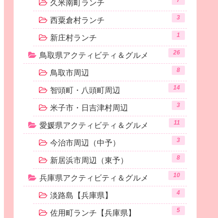
7
久米南町ランチ
3
西粟倉村ランチ
1
新庄村ランチ
26
鳥取県アクティビティ＆グルメ
8
鳥取市周辺
14
智頭町・八頭町周辺
3
米子市・日吉津村周辺
11
愛媛県アクティビティ＆グルメ
3
今治市周辺（中予）
8
新居浜市周辺（東予）
10
兵庫県アクティビティ＆グルメ
4
淡路島【兵庫県】
5
佐用町ランチ【兵庫県】