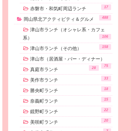
17
赤磐市・和気町周辺ランチ
488
岡山県北アクティビティ＆グルメ
津山市ランチ（オシャレ系・カフェ
106
系）
158
津山市ランチ（その他）
津山市（居酒屋・バー・ディナー）
75
28
真庭市ランチ
33
美作市ランチ
18
勝央町ランチ
15
奈義町ランチ
22
鏡野町ランチ
20
美咲町ランチ