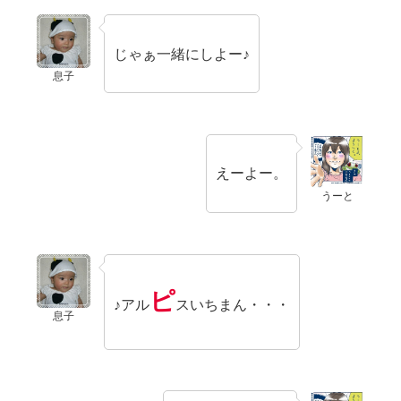
じゃぁ一緒にしよー♪
息子
えーよー。
うーと
ピ
♪アル
スいちまん・・・
息子