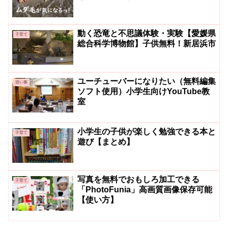
動く恐竜と不思議体験・実験【愛媛県
子育て
総合科学博物館】子供無料！新居浜市
ユーチューバーになりたい（無料編集
習い事
ソフト使用）小学生向けYouTube教
室
小学生の子供が楽しく勉強できる本と
子育て
遊び【まとめ】
写真を無料でおもしろ加工できる
子育て
「PhotoFunia」高画質画像保存可能
【使い方】