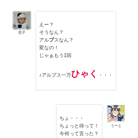
えー？
そうなん？
息子
アル
プ
スなん？
変なの！
じゃぁもう1回
ひゃく
♪アルプス一万
・・・
ちょ・・・
ちょっと待って！
うーと
今何って言った？