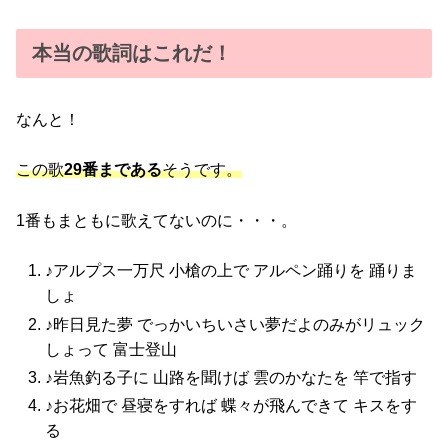
本当の歌詞はこれだ！
なんと！
この歌
29番まである
そうです。
1番もまともに歌えてないのに・・・。
♪アルプス一万尺 小槍の上で アルペン踊りを 踊りま
しょ
♪昨日見た夢 でっかいちいさい夢だよのみがリュック
しょって 富士登山
♪岩魚釣る子に 山路を聞けば 雲のかなたを 竿で指す
♪お花畑で 昼寝をすれば 蝶々が飛んできて キスをす
る