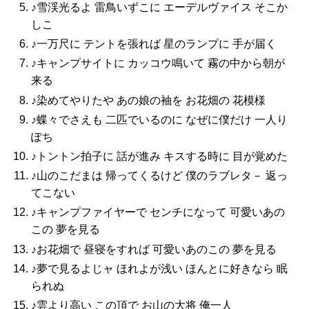
♪雪渓光るよ 雷鳥いずこに エーデルヴァイス そこか
しこ
♪一万尺に テントを張れば 星のランプに 手が届く
♪キャンプサイトに カッコウ鳴いて 霧の中から朝が
来る
♪染めてやりたや あの娘の袖を お花畑の 花模様
♪蝶々でさえも 二匹でいるのに なぜに僕だけ 一人り
ぽち
♪トントン拍子に 話が進み キスする時に 目が覚めた
♪山のこだまは 帰ってくるけど 僕のラブレタ－ 返っ
てこない
♪キャンプファイヤーで センチになって 可愛いあの
この 夢を見る
♪お花畑で 昼寝をすれば 可愛いあのこの 夢を見る
♪夢で見るよじャ ほれよが浅い ほんとに好きなら 眠
られぬ
♪雲より高い この頂で お山の大将 俺一人