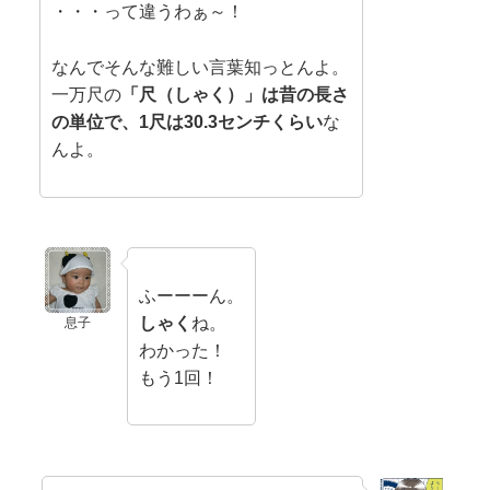
・・・って違うわぁ～！
なんでそんな難しい言葉知っとんよ。
一万尺の
「尺（しゃく）」は昔の長さ
の単位で、1尺は30.3センチくらい
な
んよ。
ふーーーん。
しゃく
ね。
息子
わかった！
もう1回！