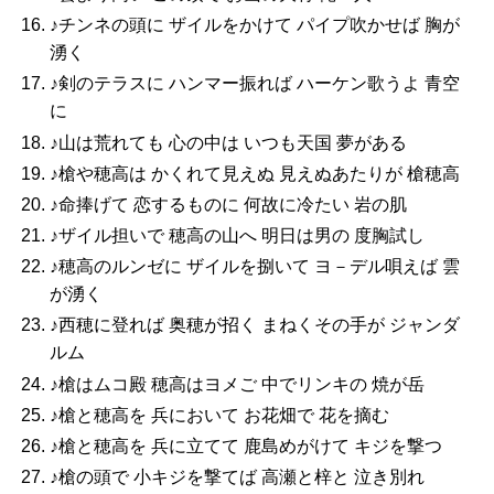
♪チンネの頭に ザイルをかけて パイプ吹かせば 胸が
湧く
♪剣のテラスに ハンマー振れば ハーケン歌うよ 青空
に
♪山は荒れても 心の中は いつも天国 夢がある
♪槍や穂高は かくれて見えぬ 見えぬあたりが 槍穂高
♪命捧げて 恋するものに 何故に冷たい 岩の肌
♪ザイル担いで 穂高の山へ 明日は男の 度胸試し
♪穂高のルンゼに ザイルを捌いて ヨ－デル唄えば 雲
が湧く
♪西穂に登れば 奥穂が招く まねくその手が ジャンダ
ルム
♪槍はムコ殿 穂高はヨメご 中でリンキの 焼が岳
♪槍と穂高を 兵において お花畑で 花を摘む
♪槍と穂高を 兵に立てて 鹿島めがけて キジを撃つ
♪槍の頭で 小キジを撃てば 高瀬と梓と 泣き別れ