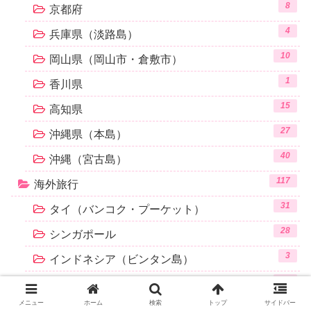
8
京都府
4
兵庫県（淡路島）
10
岡山県（岡山市・倉敷市）
1
香川県
15
高知県
27
沖縄県（本島）
40
沖縄（宮古島）
117
海外旅行
31
タイ（バンコク・プーケット）
28
シンガポール
3
インドネシア（ビンタン島）
42
フィリピン（セブ島）
メニュー
ホーム
検索
トップ
サイドバー
75
英語留学