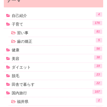
テーマ
4
自己紹介
176
子育て
81
習い事
5
歯の矯正
56
健康
38
美容
19
ダイエット
23
脱毛
22
田舎で暮らす
107
国内旅行
2
福井県