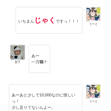
じゃく
いちまん
ですっ！！！
うーと
あー
一万
弱
？
息子
あーあと少しで10,000なのに惜しい
っ！
うーと
少し足りてないんよー。