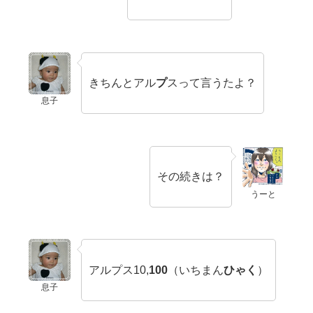
きちんとアル
プ
スって言うたよ？
息子
その続きは？
うーと
アルプス10,
100
（いちまん
ひゃく
）
息子