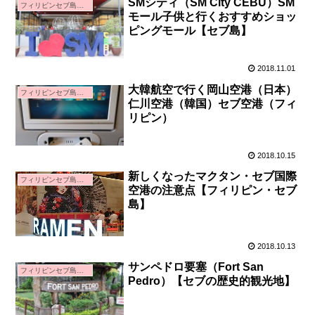
SMシティ（SM City CEBU）SM
フィリピンセブ島親子留学
モール子供と行くおすすめショッ
ピングモール【セブ島】
2018.11.01
大韓航空で行く岡山空港（日本）
フィリピンセブ島親子留学
仁川空港（韓国）セブ空港（フィ
リピン）
2018.10.15
新しくなったマクタン・セブ国際
フィリピンセブ島親子留学
空港の注意点【フィリピン・セブ
島】
2018.10.13
サンペドロ要塞（Fort San
フィリピンセブ島親子留学
Pedro）【セブの歴史的観光地】