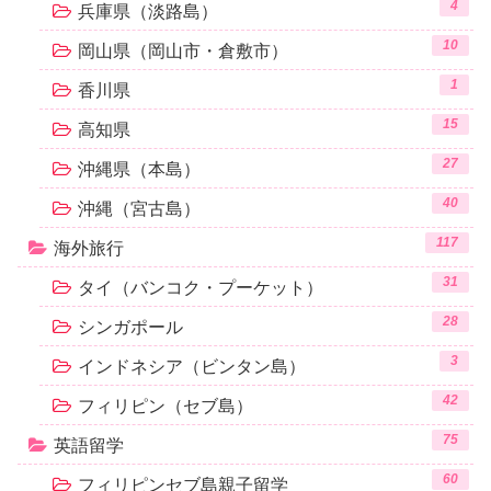
4
兵庫県（淡路島）
10
岡山県（岡山市・倉敷市）
1
香川県
15
高知県
27
沖縄県（本島）
40
沖縄（宮古島）
117
海外旅行
31
タイ（バンコク・プーケット）
28
シンガポール
3
インドネシア（ビンタン島）
42
フィリピン（セブ島）
75
英語留学
60
フィリピンセブ島親子留学