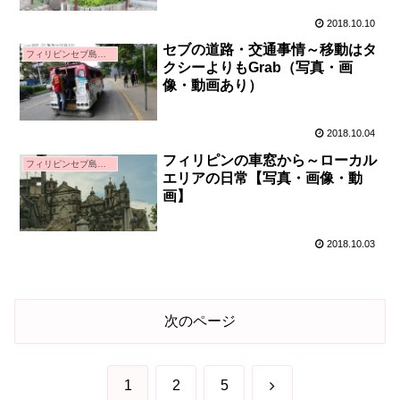
2018.10.10
セブの道路・交通事情～移動はタ
フィリピンセブ島親子留学
クシーよりもGrab（写真・画
像・動画あり）
2018.10.04
フィリピンの車窓から～ローカル
フィリピンセブ島親子留学
エリアの日常【写真・画像・動
画】
2018.10.03
次のページ
次
1
2
5