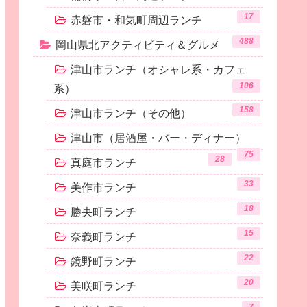
17
赤磐市・和気町周辺ランチ
488
岡山県北アクティビティ＆グルメ
津山市ランチ（オシャレ系・カフェ
106
系）
158
津山市ランチ（その他）
津山市（居酒屋・バー・ディナー）
75
28
真庭市ランチ
33
美作市ランチ
18
勝央町ランチ
15
奈義町ランチ
22
鏡野町ランチ
20
美咲町ランチ