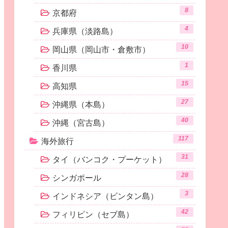
8
京都府
4
兵庫県（淡路島）
10
岡山県（岡山市・倉敷市）
1
香川県
15
高知県
27
沖縄県（本島）
40
沖縄（宮古島）
117
海外旅行
31
タイ（バンコク・プーケット）
28
シンガポール
3
インドネシア（ビンタン島）
42
フィリピン（セブ島）