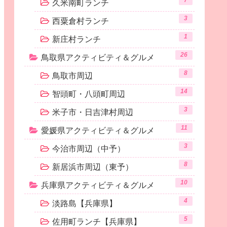
7
久米南町ランチ
3
西粟倉村ランチ
1
新庄村ランチ
26
鳥取県アクティビティ＆グルメ
8
鳥取市周辺
14
智頭町・八頭町周辺
3
米子市・日吉津村周辺
11
愛媛県アクティビティ＆グルメ
3
今治市周辺（中予）
8
新居浜市周辺（東予）
10
兵庫県アクティビティ＆グルメ
4
淡路島【兵庫県】
5
佐用町ランチ【兵庫県】