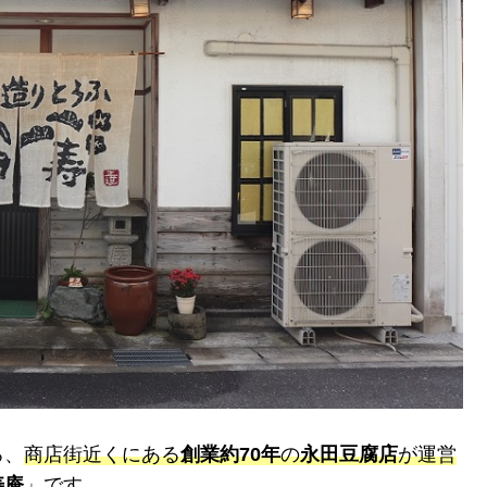
ろ、
商店街近くにある
創業約70年
の
永田豆腐店
が運営
寿庵
」です。