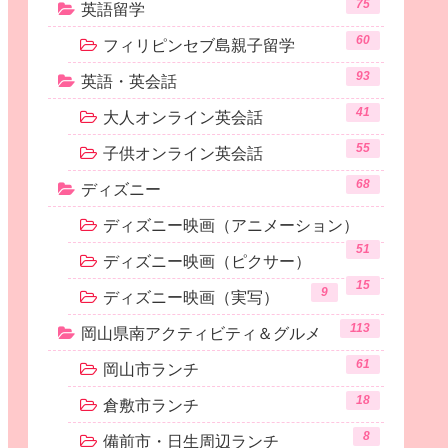
75
英語留学
60
フィリピンセブ島親子留学
93
英語・英会話
41
大人オンライン英会話
55
子供オンライン英会話
68
ディズニー
ディズニー映画（アニメーション）
51
ディズニー映画（ピクサー）
15
9
ディズニー映画（実写）
113
岡山県南アクティビティ＆グルメ
61
岡山市ランチ
18
倉敷市ランチ
8
備前市・日生周辺ランチ