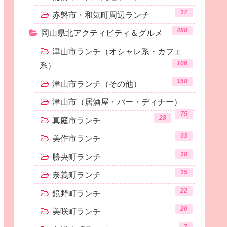
17
赤磐市・和気町周辺ランチ
488
岡山県北アクティビティ＆グルメ
津山市ランチ（オシャレ系・カフェ
106
系）
158
津山市ランチ（その他）
津山市（居酒屋・バー・ディナー）
75
28
真庭市ランチ
33
美作市ランチ
18
勝央町ランチ
15
奈義町ランチ
22
鏡野町ランチ
20
美咲町ランチ