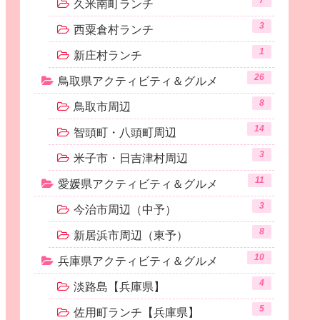
7
久米南町ランチ
3
西粟倉村ランチ
1
新庄村ランチ
26
鳥取県アクティビティ＆グルメ
8
鳥取市周辺
14
智頭町・八頭町周辺
3
米子市・日吉津村周辺
11
愛媛県アクティビティ＆グルメ
3
今治市周辺（中予）
8
新居浜市周辺（東予）
10
兵庫県アクティビティ＆グルメ
4
淡路島【兵庫県】
5
佐用町ランチ【兵庫県】