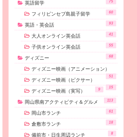
75
英語留学
60
フィリピンセブ島親子留学
93
英語・英会話
41
大人オンライン英会話
55
子供オンライン英会話
68
ディズニー
ディズニー映画（アニメーション）
51
ディズニー映画（ピクサー）
15
9
ディズニー映画（実写）
113
岡山県南アクティビティ＆グルメ
61
岡山市ランチ
18
倉敷市ランチ
8
備前市・日生周辺ランチ