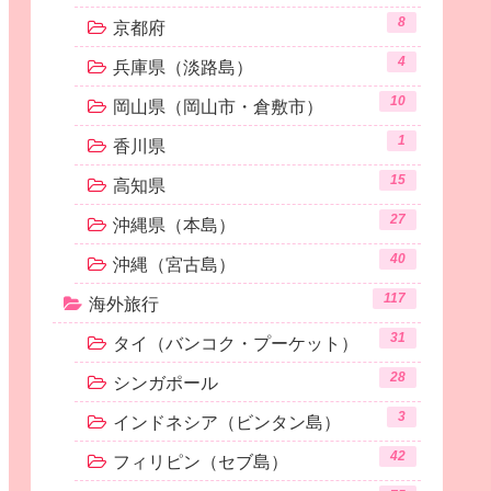
8
京都府
4
兵庫県（淡路島）
10
岡山県（岡山市・倉敷市）
1
香川県
15
高知県
27
沖縄県（本島）
40
沖縄（宮古島）
117
海外旅行
31
タイ（バンコク・プーケット）
28
シンガポール
3
インドネシア（ビンタン島）
42
フィリピン（セブ島）