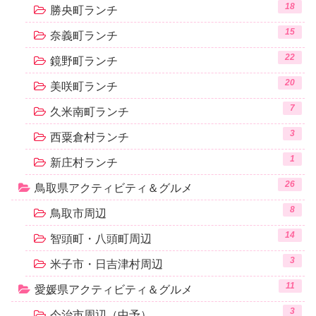
18
勝央町ランチ
15
奈義町ランチ
22
鏡野町ランチ
20
美咲町ランチ
7
久米南町ランチ
3
西粟倉村ランチ
1
新庄村ランチ
26
鳥取県アクティビティ＆グルメ
8
鳥取市周辺
14
智頭町・八頭町周辺
3
米子市・日吉津村周辺
11
愛媛県アクティビティ＆グルメ
3
今治市周辺（中予）