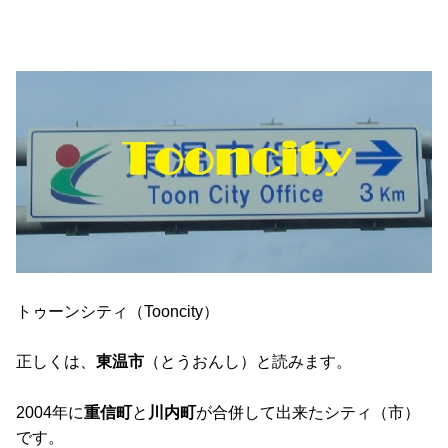
トゥーンシティ（Tooncity）
正しくは、
東温市
（とうおんし）と読みます。
2004年に
重信町
と
川内町
が合併して出来たシティ（市）
です。