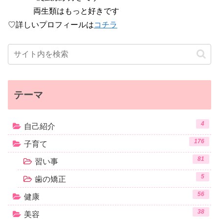
両生類はもっと好きです
♡詳しいプロフィールは
コチラ
テーマ
4
自己紹介
176
子育て
81
習い事
5
歯の矯正
56
健康
38
美容