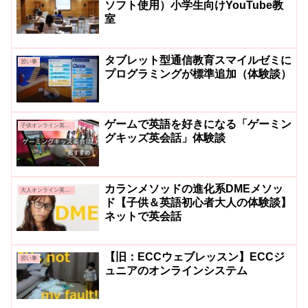
ソフト使用）小学生向けYouTube教
室
タブレット型通信教育スマイルゼミに
習い事
プログラミングが標準追加（体験談）
ゲームで英語を好きになる「ゲーミン
子供オンライン英会話
グキッズ英会話」体験談
カランメソッドの進化系DMEメソッ
大人オンライン英会話
ド【子供＆英語初心者大人の体験談】
ネットで英会話
【旧：ECCウェブレッスン】ECCジ
習い事
ュニアのオンラインシステム