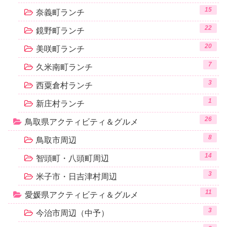
15
奈義町ランチ
22
鏡野町ランチ
20
美咲町ランチ
7
久米南町ランチ
3
西粟倉村ランチ
1
新庄村ランチ
26
鳥取県アクティビティ＆グルメ
8
鳥取市周辺
14
智頭町・八頭町周辺
3
米子市・日吉津村周辺
11
愛媛県アクティビティ＆グルメ
3
今治市周辺（中予）