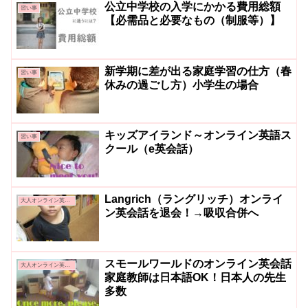
公立中学校の入学にかかる費用総額
習い事
【必需品と必要なもの（制服等）】
新学期に差が出る家庭学習の仕方（春
習い事
休みの過ごし方）小学生の場合
キッズアイランド～オンライン英語ス
習い事
クール（e英会話）
Langrich（ラングリッチ）オンライ
大人オンライン英会話
ン英会話を退会！→吸収合併へ
スモールワールドのオンライン英会話
大人オンライン英会話
家庭教師は日本語OK！日本人の先生
多数