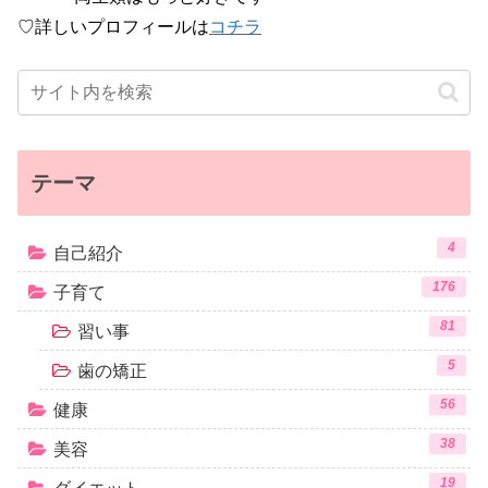
♡詳しいプロフィールは
コチラ
テーマ
4
自己紹介
176
子育て
81
習い事
5
歯の矯正
56
健康
38
美容
19