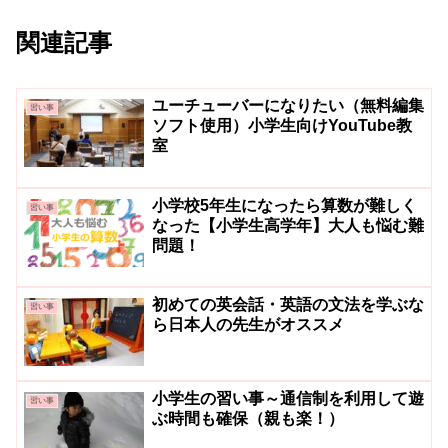
関連記事
ユーチューバーになりたい（無料編集
習い事
ソフト使用）小学生向けYouTube教
室
小学校5年生になったら算数が難しく
習い事
なった【小学生高学年】大人も悩む難
問題！
初めての英会話・英語の文法を学ぶな
習い事
ら日本人の先生がオススメ
小学生の習い事～通信制を利用して遊
習い事
ぶ時間も確保（親も楽！）