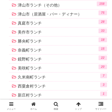
158
津山市ランチ（その他）
75
津山市（居酒屋・バー・ディナー）
28
真庭市ランチ
33
美作市ランチ
18
勝央町ランチ
15
奈義町ランチ
22
鏡野町ランチ
20
美咲町ランチ
7
久米南町ランチ
3
西粟倉村ランチ
1
新庄村ランチ
26
鳥取県アクティビティ＆グルメ
メニュー
ホーム
検索
トップ
サイドバー
8