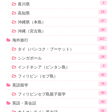
1
香川県
15
高知県
27
沖縄県（本島）
40
沖縄（宮古島）
117
海外旅行
31
タイ（バンコク・プーケット）
28
シンガポール
3
インドネシア（ビンタン島）
42
フィリピン（セブ島）
75
英語留学
60
フィリピンセブ島親子留学
93
英語・英会話
41