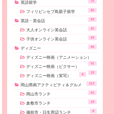
75
英語留学
60
フィリピンセブ島親子留学
93
英語・英会話
41
大人オンライン英会話
55
子供オンライン英会話
68
ディズニー
ディズニー映画（アニメーション）
51
ディズニー映画（ピクサー）
15
9
ディズニー映画（実写）
113
岡山県南アクティビティ＆グルメ
61
岡山市ランチ
18
倉敷市ランチ
8
備前市・日生周辺ランチ