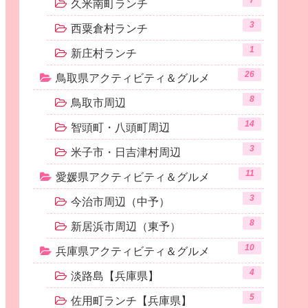
7
久米南町ランチ
3
西粟倉村ランチ
1
新庄村ランチ
26
鳥取県アクティビティ＆グルメ
8
鳥取市周辺
14
智頭町・八頭町周辺
3
米子市・日吉津村周辺
11
愛媛県アクティビティ＆グルメ
3
今治市周辺（中予）
8
新居浜市周辺（東予）
10
兵庫県アクティビティ＆グルメ
4
淡路島【兵庫県】
5
佐用町ランチ【兵庫県】