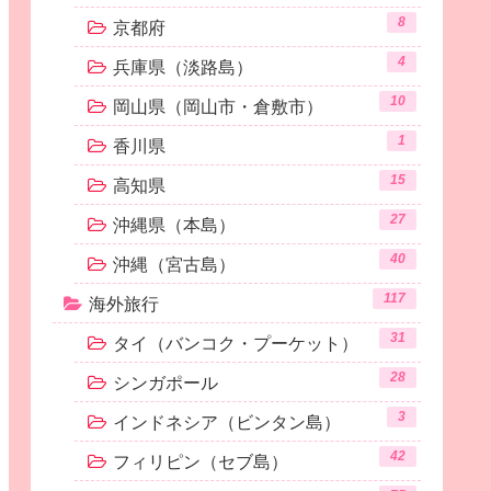
8
京都府
4
兵庫県（淡路島）
10
岡山県（岡山市・倉敷市）
1
香川県
15
高知県
27
沖縄県（本島）
40
沖縄（宮古島）
117
海外旅行
31
タイ（バンコク・プーケット）
28
シンガポール
3
インドネシア（ビンタン島）
42
フィリピン（セブ島）