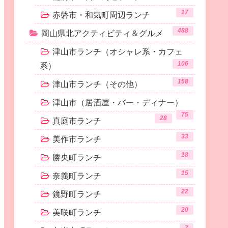
17
赤磐市・和気町周辺ランチ
488
岡山県北アクティビティ＆グルメ
津山市ランチ（オシャレ系・カフェ
106
系）
158
津山市ランチ（その他）
津山市（居酒屋・バー・ディナー）
75
28
真庭市ランチ
33
美作市ランチ
18
勝央町ランチ
15
奈義町ランチ
22
鏡野町ランチ
20
美咲町ランチ