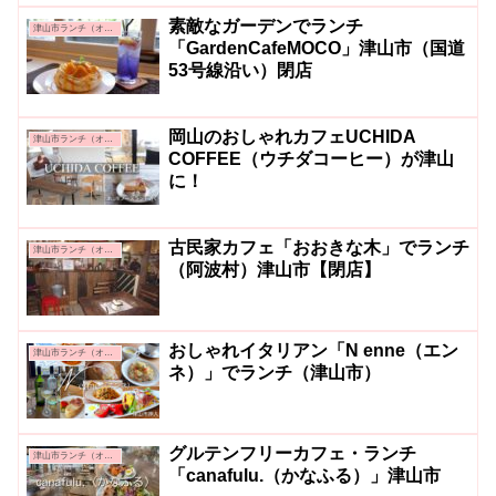
素敵なガーデンでランチ
津山市ランチ（オシャレ系・カフェ系）
「GardenCafeMOCO」津山市（国道
53号線沿い）閉店
岡山のおしゃれカフェUCHIDA
津山市ランチ（オシャレ系・カフェ系）
COFFEE（ウチダコーヒー）が津山
に！
古民家カフェ「おおきな木」でランチ
津山市ランチ（オシャレ系・カフェ系）
（阿波村）津山市【閉店】
おしゃれイタリアン「N enne（エン
津山市ランチ（オシャレ系・カフェ系）
ネ）」でランチ（津山市）
グルテンフリーカフェ・ランチ
津山市ランチ（オシャレ系・カフェ系）
「canafulu.（かなふる）」津山市