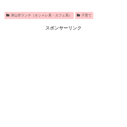
津山市ランチ（オシャレ系・カフェ系）
子育て
スポンサーリンク