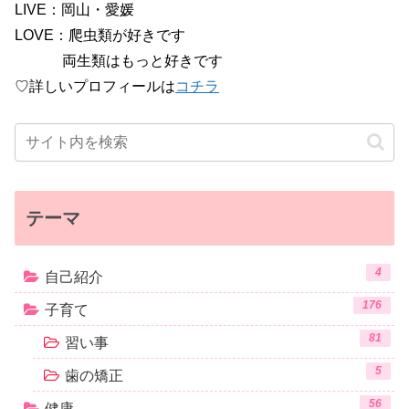
LIVE：岡山・愛媛
LOVE：爬虫類が好きです
両生類はもっと好きです
♡詳しいプロフィールは
コチラ
テーマ
4
自己紹介
176
子育て
81
習い事
5
歯の矯正
56
健康