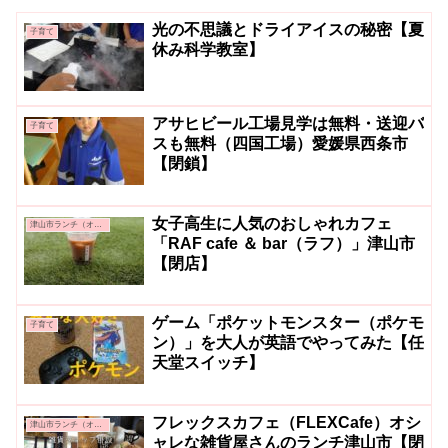
光の不思議とドライアイスの秘密【夏
子育て
休み科学教室】
アサヒビール工場見学は無料・送迎バ
子育て
スも無料（四国工場）愛媛県西条市
【閉鎖】
女子高生に人気のおしゃれカフェ
津山市ランチ（オシャレ系・カフェ系）
「RAF cafe ＆ bar（ラフ）」津山市
【閉店】
ゲーム「ポケットモンスター（ポケモ
子育て
ン）」を大人が英語でやってみた【任
天堂スイッチ】
フレックスカフェ（FLEXCafe）オシ
津山市ランチ（オシャレ系・カフェ系）
ャレな雑貨屋さんのランチ津山市【閉