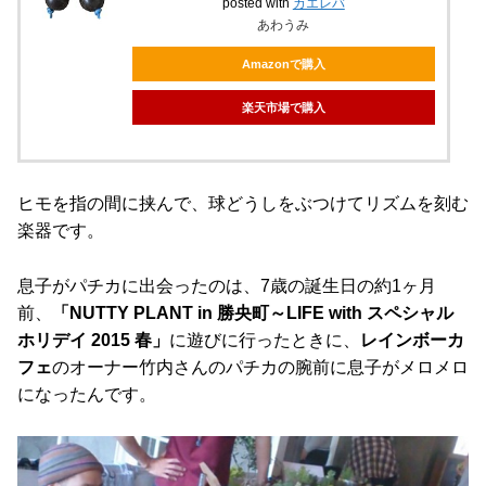
posted with
カエレバ
あわうみ
Amazonで購入
楽天市場で購入
ヒモを指の間に挟んで、球どうしをぶつけてリズムを刻む
楽器です。
息子がパチカに出会ったのは、7歳の誕生日の約1ヶ月
前、
「NUTTY PLANT in 勝央町～LIFE with スペシャル
ホリデイ 2015 春」
に遊びに行ったときに、
レインボーカ
フェ
のオーナー竹内さんのパチカの腕前に息子がメロメロ
になったんです。