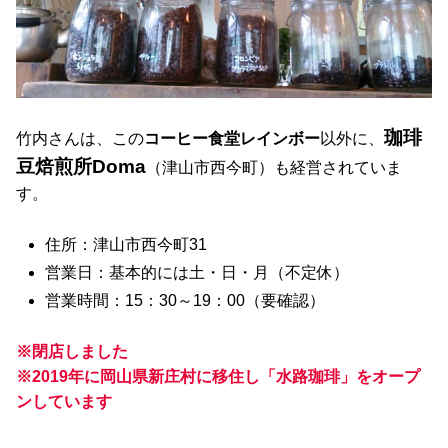
珈琲
竹内さんは、この
コーヒー食堂レインボー
以外に、
豆焙煎所Doma
（津山市西今町）も経営されていま
す。
住所：津山市西今町31
営業日：基本的には土・日・月（不定休）
営業時間：15：30～19：00（要確認）
※閉店しました
※2019年に岡山県新庄村に移住し「水路珈琲」をオープ
ンしています