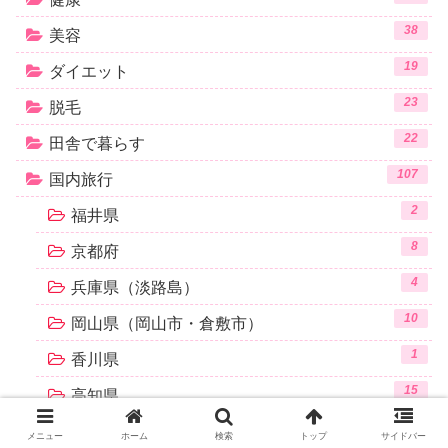
38
美容
19
ダイエット
23
脱毛
22
田舎で暮らす
107
国内旅行
2
福井県
8
京都府
4
兵庫県（淡路島）
10
岡山県（岡山市・倉敷市）
1
香川県
15
高知県
27
沖縄県（本島）
メニュー
ホーム
検索
トップ
サイドバー