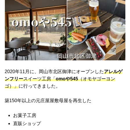
2020年11月に、岡山市北区御津にオープンした
アレルゲ
ンフリー
スイーツ工房「
omoや545
（オモヤゴーヨン
ゴ）」
に行ってきました。
築150年以上の元庄屋屋敷母屋を再生した
お菓子工房
直販ショップ