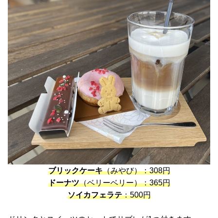
ブリックケーキ
（みやび）：308円
ドーナツ
（ベリーベリー）：365円
ソイカフェラテ
：500円