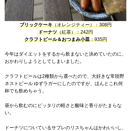
ブリックケーキ
（オレンジティー）：308円
ドーナツ
（紅茶）：242円
クラフトビール＆おつまみ小皿
：935円
今年はダイエットをするから飲まないと決めていたのに、
おかわりしようとしてしまいました。
クラフトビールは2種類から選べたので、大好きな常陸野
ネストビール ゆずラガーにしたのですが、ほんとこれ何
杯でも飲めちゃう。
昼から飲むのにピッタリの軽さと酸味と香りがたまらな
い。
ドーナツについているサブレのリスちゃんはかわいいし、