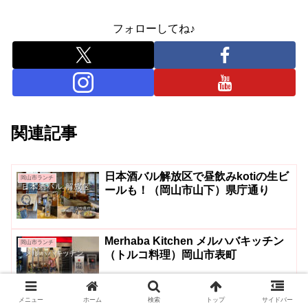
フォローしてね♪
関連記事
日本酒バル解放区で昼飲みkotiの生ビ
岡山市ランチ
ールも！（岡山市山下）県庁通り
Merhaba Kitchen メルハバキッチン
岡山市ランチ
（トルコ料理）岡山市表町
メニュー
ホーム
検索
トップ
サイドバー
古民家カフェ「草々（そうそう）」で
岡山市ランチ