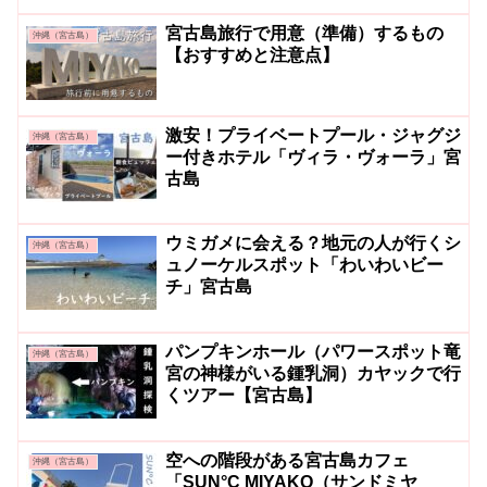
宮古島旅行で用意（準備）するもの
沖縄（宮古島）
【おすすめと注意点】
激安！プライベートプール・ジャグジ
沖縄（宮古島）
ー付きホテル「ヴィラ・ヴォーラ」宮
古島
ウミガメに会える？地元の人が行くシ
沖縄（宮古島）
ュノーケルスポット「わいわいビー
チ」宮古島
パンプキンホール（パワースポット竜
沖縄（宮古島）
宮の神様がいる鍾乳洞）カヤックで行
くツアー【宮古島】
空への階段がある宮古島カフェ
沖縄（宮古島）
「SUN°C MIYAKO（サンドミヤ