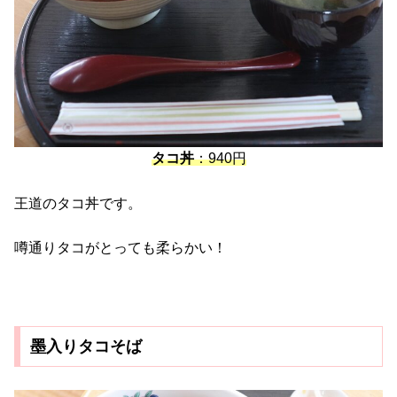
タコ丼
：940円
王道のタコ丼です。
噂通りタコがとっても柔らかい！
墨入りタコそば