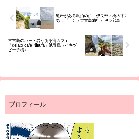
亀岩がある親泊の浜～伊良部大橋の下に
あるビーチ（宮古島旅行）伊良部島
宮古島のハート岩がある海カフェ
「gelato cafe Ninufa」池間島（イキヅー
ビーチ横）
プロフィール