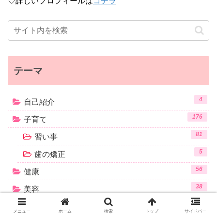
♡詳しいプロフィールは
コチラ
テーマ
4
自己紹介
176
子育て
81
習い事
5
歯の矯正
56
健康
38
美容
19
ダイエット
メニュー
ホーム
検索
トップ
サイドバー