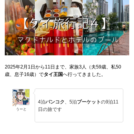
2025年2月1日から11日まで、家族3人（夫59歳、私50
歳、息子16歳）で
タイ王国
へ行ってきました。
4泊
バンコク
、5泊
プーケット
の9泊11
日の旅です
うーと