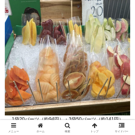
1袋20バーツ（約94円）・3袋50バーツ（約141円）
メニュー
ホーム
検索
トップ
サイドバー
マンゴー、パイナップルなどの王道と、
サポジラ
、
ローズ