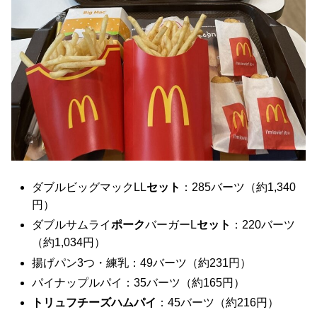
ダブルビッグマックLL
セット
：285バーツ（約1,340
円）
ダブルサムライ
ポーク
バーガーL
セット
：220バーツ
（約1,034円）
揚げパン3つ・練乳：49バーツ（約231円）
パイナップルパイ：35バーツ（約165円）
トリュフチーズハムパイ
：45バーツ（約216円）