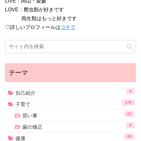
LIVE：岡山・愛媛
LOVE：爬虫類が好きです
両生類はもっと好きです
♡詳しいプロフィールは
コチラ
テーマ
4
自己紹介
176
子育て
81
習い事
5
歯の矯正
56
健康