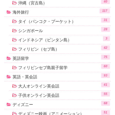
40
沖縄（宮古島）
117
海外旅行
31
タイ（バンコク・プーケット）
28
シンガポール
3
インドネシア（ビンタン島）
42
フィリピン（セブ島）
75
英語留学
60
フィリピンセブ島親子留学
93
英語・英会話
41
大人オンライン英会話
55
子供オンライン英会話
68
ディズニー
51
ディズニー映画（アニメーション）