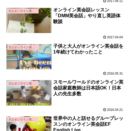
2017.04.11
オンライン英会話レッスン
大人オンライン英会話
「DMM英会話」やり直し英語体
験談
2017.04.04
子供と大人がオンライン英会話を
大人オンライン英会話
1年続けてわかったこと
2016.05.31
スモールワールドのオンライン英
大人オンライン英会話
会話家庭教師は日本語OK！日本
人の先生多数
2016.04.21
世界中の人と話せるグループレッ
大人オンライン英会話
スンのオンライン英会話EF
English Live