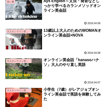
Ays English～文法・発音などし
習い事
っかり学べるカランメソッドオン
ライン英会話
2016.04.08
13歳以上大人のためのWOMANオ
大人オンライン英会話
ンライン英会話×NOVA
2016.04.08
オンライン英会話「hanasoハナ
大人オンライン英会話
ソ」大人のやり直し英語
2016.04.07
小学生（7歳）がレアジョブオン
大人オンライン英会話
ライン英会話で英語を体験してみ
た