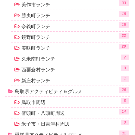
33
美作市ランチ
18
勝央町ランチ
15
奈義町ランチ
22
鏡野町ランチ
20
美咲町ランチ
7
久米南町ランチ
3
西粟倉村ランチ
1
新庄村ランチ
26
鳥取県アクティビティ＆グルメ
8
鳥取市周辺
14
智頭町・八頭町周辺
3
米子市・日吉津村周辺
11
愛媛県アクティビティ＆グルメ