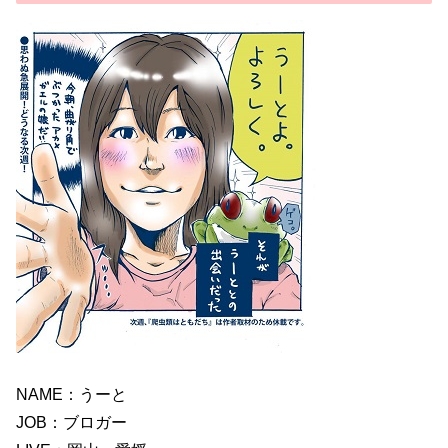
NAME：うーと
JOB：ブロガー