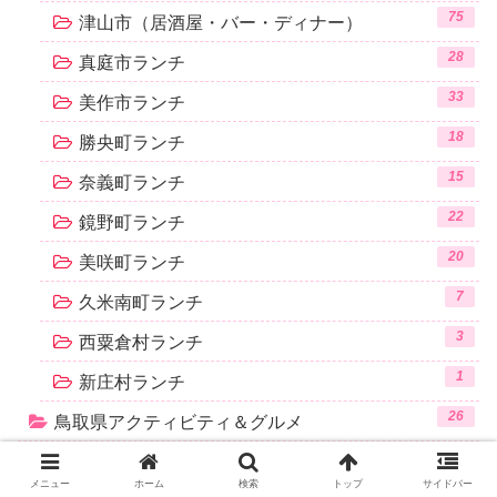
75
津山市（居酒屋・バー・ディナー）
28
真庭市ランチ
33
美作市ランチ
18
勝央町ランチ
15
奈義町ランチ
22
鏡野町ランチ
20
美咲町ランチ
7
久米南町ランチ
3
西粟倉村ランチ
1
新庄村ランチ
26
鳥取県アクティビティ＆グルメ
8
鳥取市周辺
メニュー
ホーム
検索
トップ
サイドバー
14