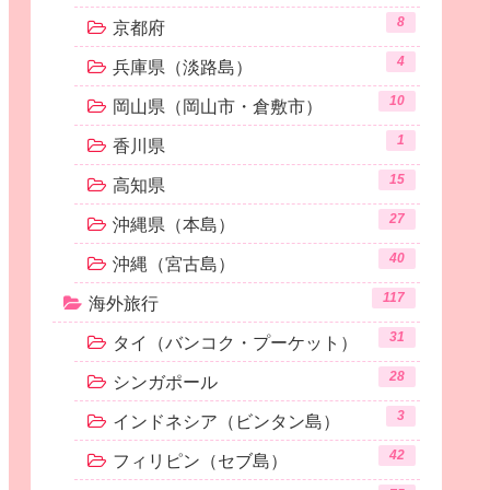
8
京都府
4
兵庫県（淡路島）
10
岡山県（岡山市・倉敷市）
1
香川県
15
高知県
27
沖縄県（本島）
40
沖縄（宮古島）
117
海外旅行
31
タイ（バンコク・プーケット）
28
シンガポール
3
インドネシア（ビンタン島）
42
フィリピン（セブ島）