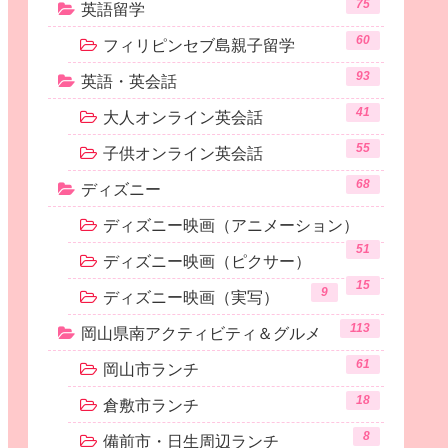
75
英語留学
60
フィリピンセブ島親子留学
93
英語・英会話
41
大人オンライン英会話
55
子供オンライン英会話
68
ディズニー
ディズニー映画（アニメーション）
51
ディズニー映画（ピクサー）
15
9
ディズニー映画（実写）
113
岡山県南アクティビティ＆グルメ
61
岡山市ランチ
18
倉敷市ランチ
8
備前市・日生周辺ランチ