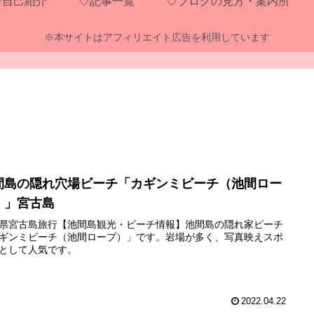
♡自己紹介
♡記事一覧
♡ブログの見方・案内所
※本サイトはアフィリエイト広告を利用しています
間島の隠れ穴場ビーチ「カギンミビーチ（池間ロー
）」宮古島
県宮古島旅行【池間島観光・ビーチ情報】池間島の隠れ家ビーチ
ギンミビーチ（池間ロープ）」です。岩場が多く、写真映えスポ
として人気です。
2022.04.22