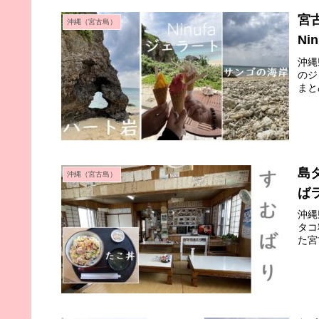
宮古
沖縄（宮古島）
N
沖縄
のジ
まと
島
沖縄（宮古島）
ば
沖縄
タコ
た宮