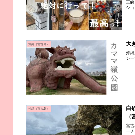
三線
ショ
大
沖縄（宮古島）
沖縄
シー
白
沖縄（宮古島）
（
宮古
ーチ