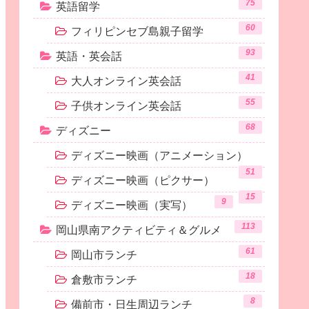
75
英語留学
60
フィリピンセブ島親子留学
93
英語・英会話
41
大人オンライン英会話
55
子供オンライン英会話
68
ディズニー
ディズニー映画（アニメーション）
51
ディズニー映画（ピクサー）
15
9
ディズニー映画（実写）
113
岡山県南アクティビティ＆グルメ
61
岡山市ランチ
18
倉敷市ランチ
8
備前市・日生周辺ランチ