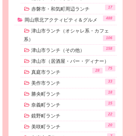
17
赤磐市・和気町周辺ランチ
488
岡山県北アクティビティ＆グルメ
津山市ランチ（オシャレ系・カフェ
106
系）
158
津山市ランチ（その他）
津山市（居酒屋・バー・ディナー）
75
28
真庭市ランチ
33
美作市ランチ
18
勝央町ランチ
15
奈義町ランチ
22
鏡野町ランチ
20
美咲町ランチ