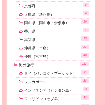
8
京都府
4
兵庫県（淡路島）
10
岡山県（岡山市・倉敷市）
1
香川県
15
高知県
27
沖縄県（本島）
40
沖縄（宮古島）
117
海外旅行
31
タイ（バンコク・プーケット）
28
シンガポール
3
インドネシア（ビンタン島）
42
フィリピン（セブ島）