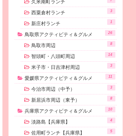
7
久米南町ランチ
3
西粟倉村ランチ
1
新庄村ランチ
26
鳥取県アクティビティ＆グルメ
8
鳥取市周辺
14
智頭町・八頭町周辺
3
米子市・日吉津村周辺
11
愛媛県アクティビティ＆グルメ
3
今治市周辺（中予）
8
新居浜市周辺（東予）
10
兵庫県アクティビティ＆グルメ
4
淡路島【兵庫県】
5
佐用町ランチ【兵庫県】