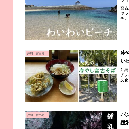
宮古
ギラ
チと
冷
沖縄（宮古島）
い
沖縄
チン
文化
パ
沖縄（宮古島）
鍾