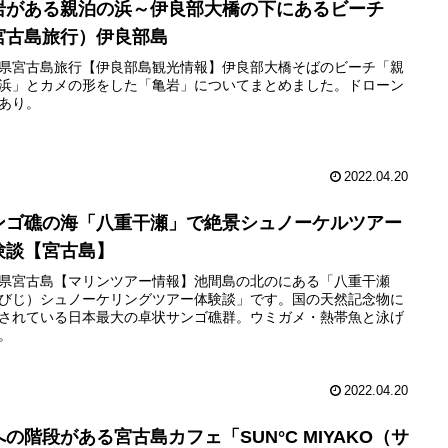
岩がある親泊の浜～伊良部大橋の下にあるビーチ
宮古島旅行）伊良部島
県宮古島旅行【伊良部島観光情報】伊良部大橋そばのビーチ「親
浜」とカメの形をした「亀岩」についてまとめました。ドローン
あり。
2022.04.20
ンゴ礁の海「八重干瀬」で絶景シュノーケルツアー
験談【宮古島】
県宮古島【マリンツアー情報】池間島の北のにある「八重干瀬
びじ）シュノーケリングツアー体験談」です。国の天然記念物に
されている日本最大の卓状サンゴ礁群。ウミガメ・熱帯魚と泳げ
。
2022.04.20
への階段がある宮古島カフェ「SUN°C MIYAKO（サ