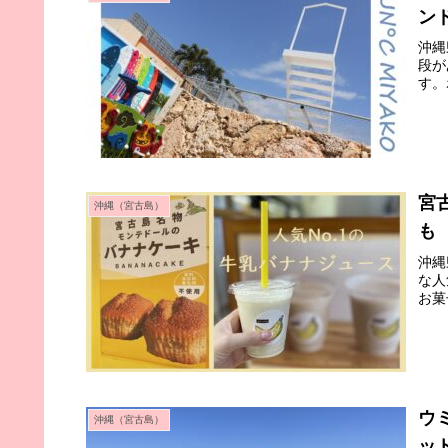
ン
沖縄
段が
す。
宮
沖縄（宮古島）
も
沖縄
な人
お菓
ウ
沖縄（宮古島）
ッ