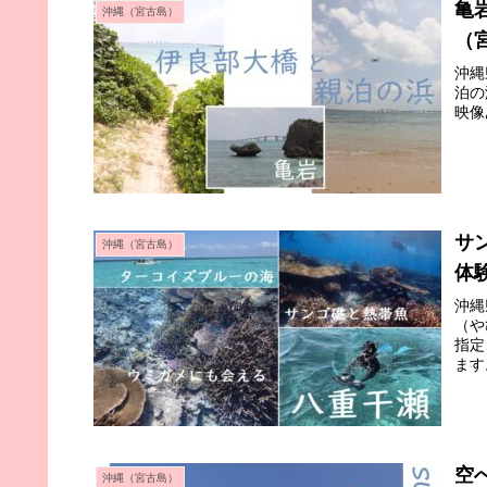
亀
沖縄（宮古島）
（
沖縄
泊の
映像
サ
沖縄（宮古島）
体
沖縄
（や
指定
ます
空
沖縄（宮古島）