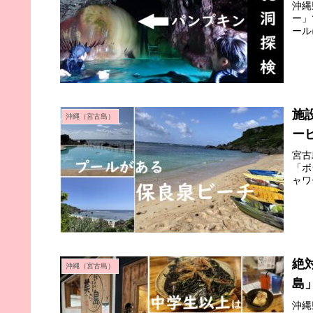
沖縄
ー」
ール
施
沖縄（宮古島）
ー
宮古
「ボ
ャワ
絶
沖縄（宮古島）
島
沖縄