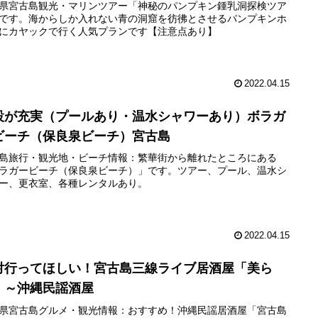
県宮古島観光・マリンツアー「神秘のパンプキン鍾乳洞探検ツア
です。海からしか入れない青の洞窟を彷彿とさせるパンプキンホ
にカヤックで行く人気プランです【注意点あり】
2022.04.15
設が充実（プールあり・温水シャワーあり）ボラガ
ビーチ（保良泉ビーチ）宮古島
島旅行・観光地・ビーチ情報：繁華街から離れたところにある
ラガービーチ（保良泉ビーチ）」です。ツアー、プール、温水シ
ー、更衣室、各種レンタルあり。
2022.04.15
対行ってほしい！宮古島三線ライブ居酒屋「美ら
」～沖縄民謡酒屋
県宮古島グルメ・観光情報：おすすめ！沖縄民謡居酒屋「宮古島