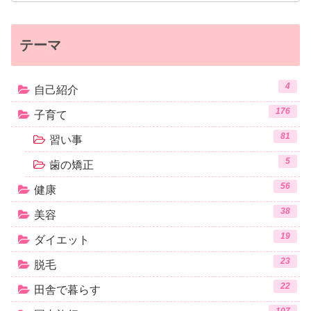
テーマ
4
自己紹介
176
子育て
81
習い事
5
歯の矯正
56
健康
38
美容
19
ダイエット
23
脱毛
22
田舎で暮らす
107