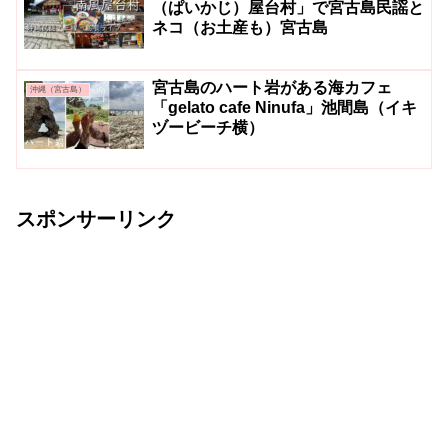
（ぱいかじ）屋台村」で宮古島民謡と
ネコ（お土産も）宮古島
宮古島のハート岩がある海カフェ
沖縄（宮古島）
「gelato cafe Ninufa」池間島（イキ
ヅービーチ横）
スポンサーリンク