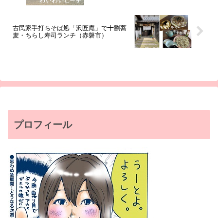
古民家手打ちそば処「沢匠庵」で十割蕎
麦・ちらし寿司ランチ（赤磐市）
プロフィール