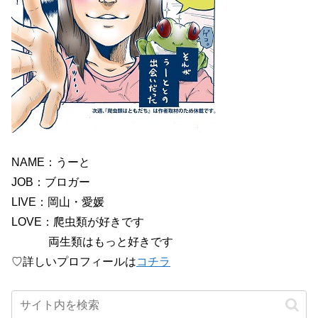
NAME：うーと
JOB：ブロガー
LIVE：岡山・愛媛
LOVE：爬虫類が好きです
両生類はもっと好きです
♡詳しいプロフィールは
コチラ