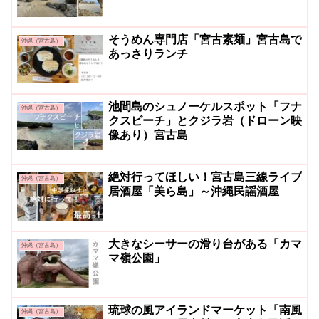
そうめん専門店「宮古素麺」宮古島で
沖縄（宮古島）
あっさりランチ
池間島のシュノーケルスポット「フナ
沖縄（宮古島）
クスビーチ」とクジラ岩（ドローン映
像あり）宮古島
絶対行ってほしい！宮古島三線ライブ
沖縄（宮古島）
居酒屋「美ら島」～沖縄民謡酒屋
大きなシーサーの滑り台がある「カマ
沖縄（宮古島）
マ嶺公園」
琉球の風アイランドマーケット「南風
沖縄（宮古島）