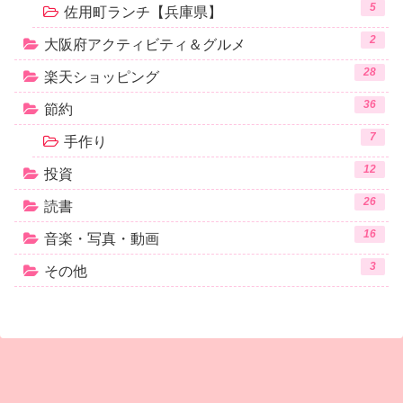
5
佐用町ランチ【兵庫県】
2
大阪府アクティビティ＆グルメ
28
楽天ショッピング
36
節約
7
手作り
12
投資
26
読書
16
音楽・写真・動画
3
その他