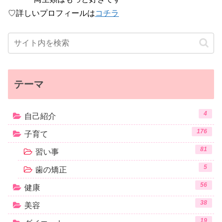
♡詳しいプロフィールは
コチラ
テーマ
4
自己紹介
176
子育て
81
習い事
5
歯の矯正
56
健康
38
美容
19