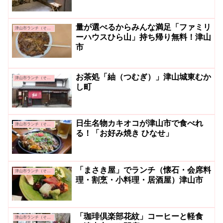
量が選べるからみんな満足「ファミリ
津山市ランチ（その他）
ーハウスひら山」持ち帰り無料！津山
市
お茶処「紬（つむぎ）」津山城東むか
津山市ランチ（その他）
し町
日生名物カキオコが津山市で食べれ
津山市ランチ（その他）
る！「お好み焼き ひなせ」
「まさき屋」でランチ（懐石・会席料
津山市ランチ（その他）
理・割烹・小料理・居酒屋）津山市
「珈琲倶楽部花紋」コーヒーと軽食
津山市ランチ（その他）