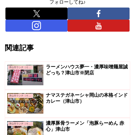
フォローしてね♪
関連記事
ラーメンハウス夢一・濃厚味噌麺屋誠
津山市ランチ（その他）
どっち？津山市※閉店
ナマステガネーシャ岡山の本格インド
津山市ランチ（その他）
カレー（津山市）
濃厚豚骨ラーメン「泡豚らーめん 赤
津山市ランチ（その他）
心」津山市