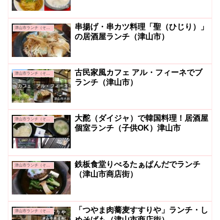
串揚げ・串カツ料理「聖（ひじり）」
津山市ランチ（その他）
の居酒屋ランチ（津山市）
古民家風カフェ アル・フィーネでブ
津山市ランチ（その他）
ランチ（津山市）
大酡（ダイジャ）で韓国料理！居酒屋
津山市ランチ（その他）
個室ランチ（子供OK）津山市
鉄板食堂りべるたぁぱんだでランチ
津山市ランチ（その他）
（津山市商店街）
「つやま肉蕎麦すすりや」ランチ・し
津山市ランチ（その他）
めそばも（津山市商店街）