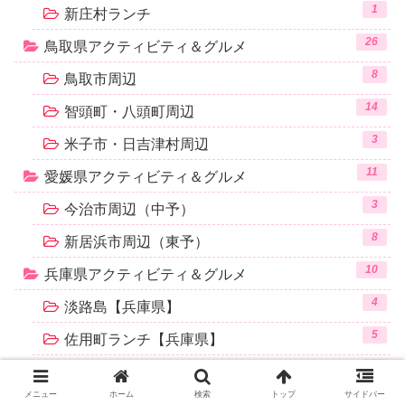
1
新庄村ランチ
26
鳥取県アクティビティ＆グルメ
8
鳥取市周辺
14
智頭町・八頭町周辺
3
米子市・日吉津村周辺
11
愛媛県アクティビティ＆グルメ
3
今治市周辺（中予）
8
新居浜市周辺（東予）
10
兵庫県アクティビティ＆グルメ
4
淡路島【兵庫県】
5
佐用町ランチ【兵庫県】
2
大阪府アクティビティ＆グルメ
メニュー
ホーム
検索
トップ
サイドバー
28
楽天ショッピング