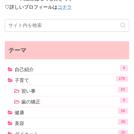
♡詳しいプロフィールは
コチラ
テーマ
4
自己紹介
176
子育て
81
習い事
5
歯の矯正
56
健康
38
美容
19