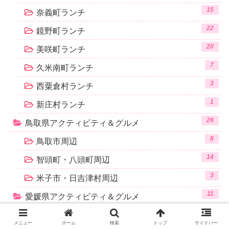
15
奈義町ランチ
22
鏡野町ランチ
20
美咲町ランチ
7
久米南町ランチ
3
西粟倉村ランチ
1
新庄村ランチ
26
鳥取県アクティビティ＆グルメ
8
鳥取市周辺
14
智頭町・八頭町周辺
3
米子市・日吉津村周辺
11
愛媛県アクティビティ＆グルメ
3
今治市周辺（中予）
メニュー
ホーム
検索
トップ
サイドバー