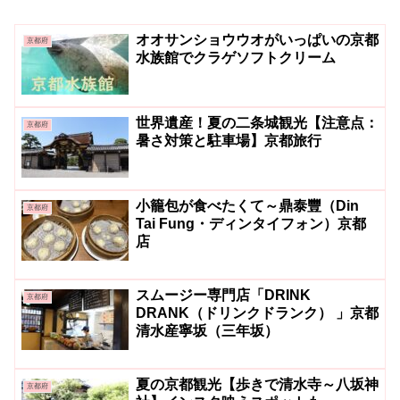
オオサンショウウオがいっぱいの京都
京都府
水族館でクラゲソフトクリーム
世界遺産！夏の二条城観光【注意点：
京都府
暑さ対策と駐車場】京都旅行
小籠包が食べたくて～鼎泰豐（Din
京都府
Tai Fung・ディンタイフォン）京都
店
スムージー専門店「DRINK
京都府
DRANK（ドリンクドランク） 」京都
清水産寧坂（三年坂）
夏の京都観光【歩きで清水寺～八坂神
京都府