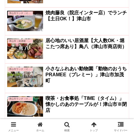
焼肉藤良（院庄インター店）でランチ
津山市ランチ（その他）
【土日OK！】津山市
居心地のいい居酒屋【大人数OK・堀
津山市（居酒屋・バー・ディナー）
こたつ席あり】鳥八（津山市商店街）
小さなふれあい動物園「動物のおうち
津山市ランチ（その他）
PRAMEE（プレミー）」津山市加茂
町
喫茶・お食事処「TIME（タイム）」
津山市ランチ（その他）
懐かしのあのテーブルが！津山市※閉
店
メニュー
ホーム
検索
トップ
サイドバー