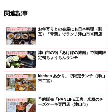
関連記事
お年寄りとの会席にも日本料理（割
津山市ランチ（その他）
烹）「青葉」でランチ津山市※閉店
津山市の宿「あけぼの旅館」で期間限
津山市ランチ（その他）
定鴨ちょうちんランチ
kitchen あかり。で限定ランチ（津山
津山市ランチ（オシャレ系・カフェ系）
市二宮）
予約販売「PANLIFE工房」米粉のチ
津山市ランチ（その他）
ーズケーキ専門店（津山市）