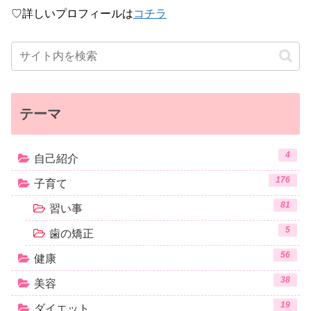
♡詳しいプロフィールは
コチラ
テーマ
4
自己紹介
176
子育て
81
習い事
5
歯の矯正
56
健康
38
美容
19
ダイエット