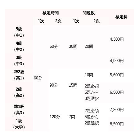
検定時間
問題数
検定料
1次
2次
1次
2次
5級
（中1）
4,300円
4級
60分
30問
20問
（中2）
3級
4,900円
（中3）
準2級
10問
5,600円
（高1）
60分
90分
15問
2題必須
2級
5題から
6,500円
（高2）
3題選択
準1級
7,300円
2題必須
（高3）
120分
7問
5題から
1級
2題選択
8,500円
（大学）