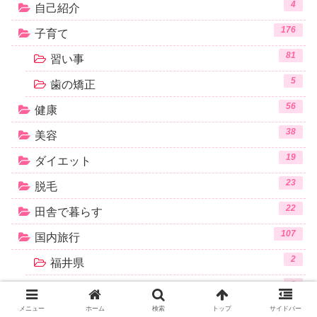
4
自己紹介
176
子育て
81
習い事
5
歯の矯正
56
健康
38
美容
19
ダイエット
23
脱毛
22
田舎で暮らす
107
国内旅行
2
福井県
8
京都府
4
メニュー
ホーム
検索
トップ
サイドバー
兵庫県（淡路島）