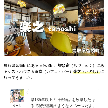
鳥取県智頭町にある旧宿場町、
智頭宿
（ちづしゅく）にあ
るゲストハウス＆食堂（カフェ・バー）
楽之
（たのし）
に
行ってきました。
築135年以上の旧金物店を改築した ま
るで秘密基地のようなスペースだよ。
うーと