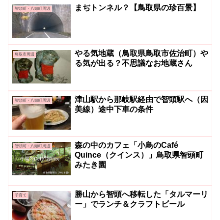
まぢトンネル？【鳥取県の珍百景】
智頭町・八頭町周辺
やる気地蔵（鳥取県鳥取市佐治町）や
鳥取市周辺
る気が出る？不思議なお地蔵さん
津山駅から那岐駅経由で智頭駅へ（因
智頭町・八頭町周辺
美線）途中下車の条件
森の中のカフェ「小鳥のCafé
智頭町・八頭町周辺
Quince（クインス）」鳥取県智頭町
みたき園
勝山から智頭へ移転した「タルマーリ
子育て
ー」でランチ＆クラフトビール