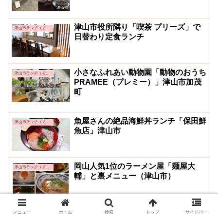
津山市役所隣り「喫茶 プリーズ」で
津山市ランチ（その他）
日替わり定食ランチ
小さなふれあい動物園「動物のおうち
津山市ランチ（その他）
PRAMEE（プレミー）」津山市加茂
町
魚屋さんの絶品海鮮丼ランチ「保田鮮
津山市ランチ（その他）
魚店」津山市
岡山人気1位のラーメン屋「麺屋大
津山市ランチ（その他）
輔」と裏メニュー（津山市）
メニュー
ホーム
検索
トップ
サイドバー