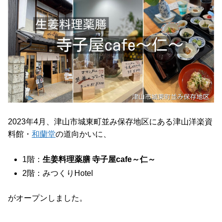
2023年4月、津山市城東町並み保存地区にある津山洋楽資
料館・
和蘭堂
の道向かいに、
1階：
生姜料理薬膳 寺子屋cafe～仁～
2階：みつくりHotel
がオープンしました。