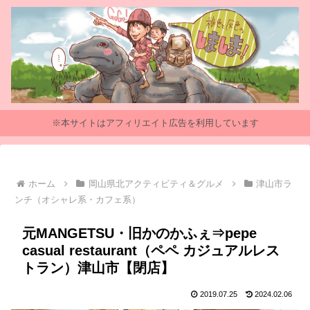
※本サイトはアフィリエイト広告を利用しています
ホーム
岡山県北アクティビティ＆グルメ
津山市ラ
ンチ（オシャレ系・カフェ系）
元MANGETSU・旧かのかふぇ⇒pepe
casual restaurant（ペペ カジュアルレス
トラン）津山市【閉店】
2019.07.25
2024.02.06