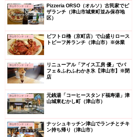
Pizzeria ORSO（オルソ）古民家でピ
津山市ランチ（オシャレ系・カフェ系）
ザランチ（津山市城東町並み保存地
区）
ビフトロ櫓（京町店）で山盛りロース
津山市ランチ（オシャレ系・カフェ系）
トビーフ丼ランチ（津山市）※休業
リニューアル「アイス工房 優」でパ
津山市ランチ（オシャレ系・カフェ系）
フェ＆ふわふわかき氷【津山市】※閉
店
元銭湯「コーヒースタンド福寿湯」津
津山市ランチ（オシャレ系・カフェ系）
山城東むかし町（津山市）
ナッシュキッチン津山でランチとチキ
津山市ランチ（オシャレ系・カフェ系）
ン持ち帰り（津山市）