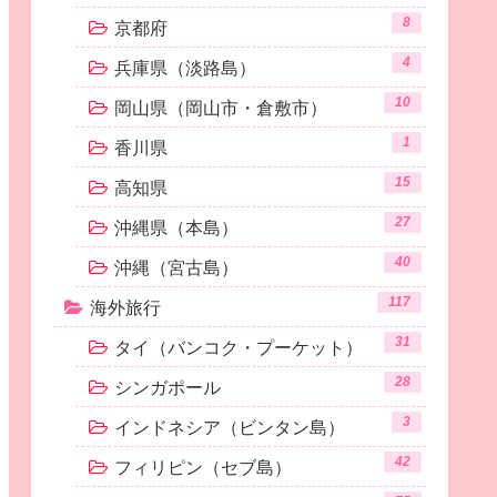
8
京都府
4
兵庫県（淡路島）
10
岡山県（岡山市・倉敷市）
1
香川県
15
高知県
27
沖縄県（本島）
40
沖縄（宮古島）
117
海外旅行
31
タイ（バンコク・プーケット）
28
シンガポール
3
インドネシア（ビンタン島）
42
フィリピン（セブ島）