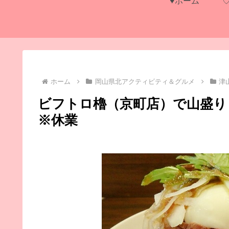
♥ホーム
ホーム
岡山県北アクティビティ＆グルメ
津
ビフトロ櫓（京町店）で山盛り
※休業