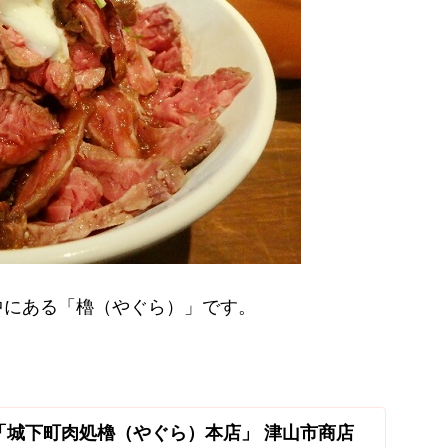
中にある「櫓（やぐら）」です。
「城下町肉処櫓（やぐら）本店」 津山市商店