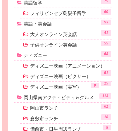
75
英語留学
60
フィリピンセブ島親子留学
93
英語・英会話
41
大人オンライン英会話
55
子供オンライン英会話
68
ディズニー
ディズニー映画（アニメーション）
51
ディズニー映画（ピクサー）
15
9
ディズニー映画（実写）
113
岡山県南アクティビティ＆グルメ
61
岡山市ランチ
18
倉敷市ランチ
8
備前市・日生周辺ランチ