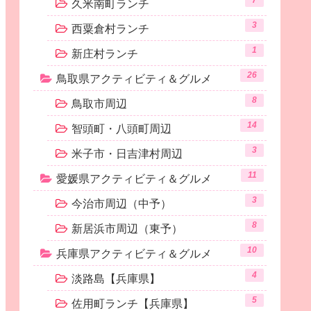
7
久米南町ランチ
3
西粟倉村ランチ
1
新庄村ランチ
26
鳥取県アクティビティ＆グルメ
8
鳥取市周辺
14
智頭町・八頭町周辺
3
米子市・日吉津村周辺
11
愛媛県アクティビティ＆グルメ
3
今治市周辺（中予）
8
新居浜市周辺（東予）
10
兵庫県アクティビティ＆グルメ
4
淡路島【兵庫県】
5
佐用町ランチ【兵庫県】