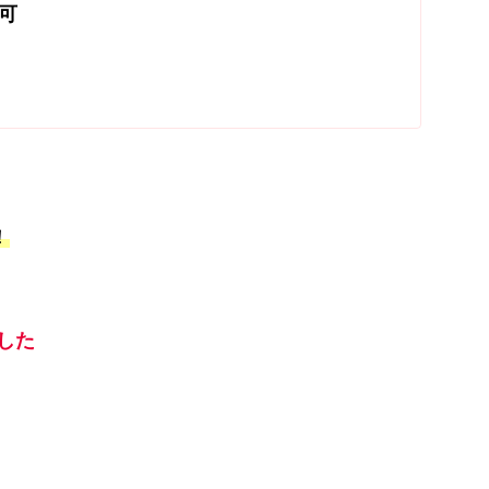
可
！
した