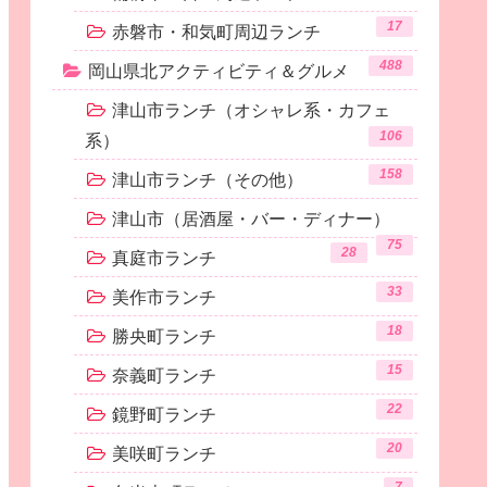
17
赤磐市・和気町周辺ランチ
488
岡山県北アクティビティ＆グルメ
津山市ランチ（オシャレ系・カフェ
106
系）
158
津山市ランチ（その他）
津山市（居酒屋・バー・ディナー）
75
28
真庭市ランチ
33
美作市ランチ
18
勝央町ランチ
15
奈義町ランチ
22
鏡野町ランチ
20
美咲町ランチ