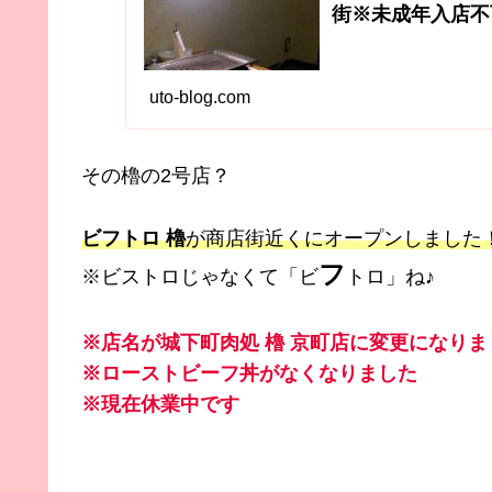
街※未成年入店不
uto-blog.com
その櫓の2号店？
ビフトロ 櫓
が商店街近くにオープンしました
フ
※ビストロじゃなくて「ビ
トロ」ね♪
※店名が城下町肉処 櫓 京町店に変更になりま
※ローストビーフ丼がなくなりました
※現在休業中です