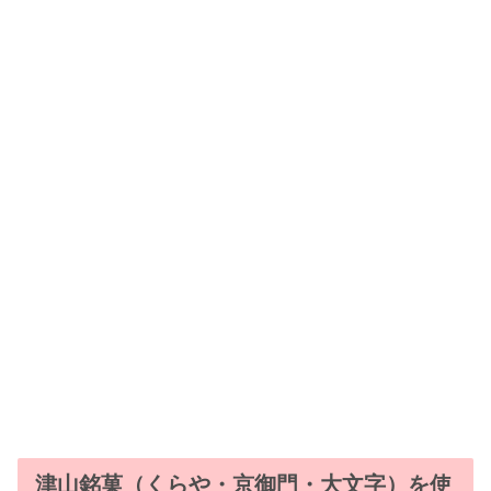
津山銘菓（くらや・京御門・大文字）を使