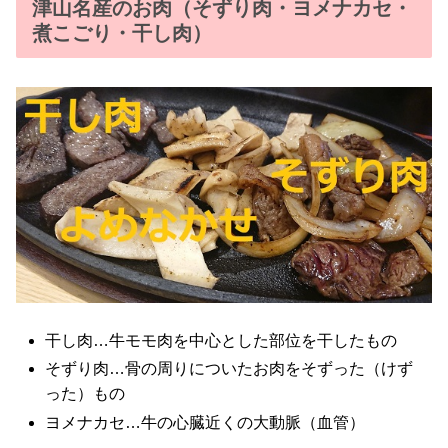
津山名産のお肉（そずり肉・ヨメナカセ・
煮こごり・干し肉）
干し肉…牛モモ肉を中心とした部位を干したもの
そずり肉…骨の周りについたお肉をそずった（けず
った）もの
ヨメナカセ…牛の心臓近くの大動脈（血管）