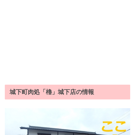
城下町肉処「櫓」城下店の情報