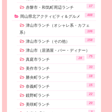
17
赤磐市・和気町周辺ランチ
488
岡山県北アクティビティ＆グルメ
津山市ランチ（オシャレ系・カフェ
106
系）
158
津山市ランチ（その他）
津山市（居酒屋・バー・ディナー）
75
28
真庭市ランチ
33
美作市ランチ
18
勝央町ランチ
15
奈義町ランチ
22
鏡野町ランチ
20
美咲町ランチ