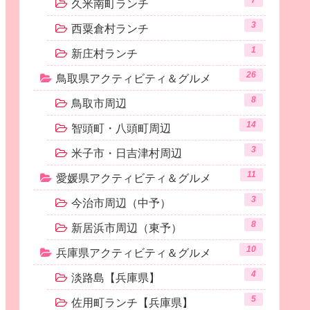
7
久米南町ランチ
3
西粟倉村ランチ
1
新庄村ランチ
26
鳥取県アクティビティ＆グルメ
8
鳥取市周辺
14
智頭町・八頭町周辺
3
米子市・日吉津村周辺
11
愛媛県アクティビティ＆グルメ
3
今治市周辺（中予）
8
新居浜市周辺（東予）
10
兵庫県アクティビティ＆グルメ
4
淡路島【兵庫県】
5
佐用町ランチ【兵庫県】