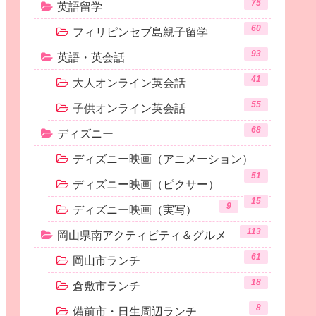
75
英語留学
60
フィリピンセブ島親子留学
93
英語・英会話
41
大人オンライン英会話
55
子供オンライン英会話
68
ディズニー
ディズニー映画（アニメーション）
51
ディズニー映画（ピクサー）
15
9
ディズニー映画（実写）
113
岡山県南アクティビティ＆グルメ
61
岡山市ランチ
18
倉敷市ランチ
8
備前市・日生周辺ランチ