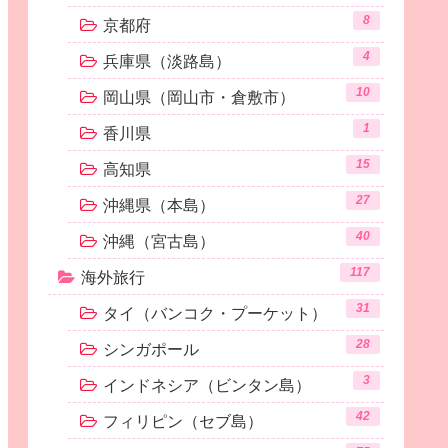
8
京都府
4
兵庫県（淡路島）
10
岡山県（岡山市・倉敷市）
1
香川県
15
高知県
27
沖縄県（本島）
40
沖縄（宮古島）
117
海外旅行
31
タイ（バンコク・プーケット）
28
シンガポール
3
インドネシア（ビンタン島）
42
フィリピン（セブ島）