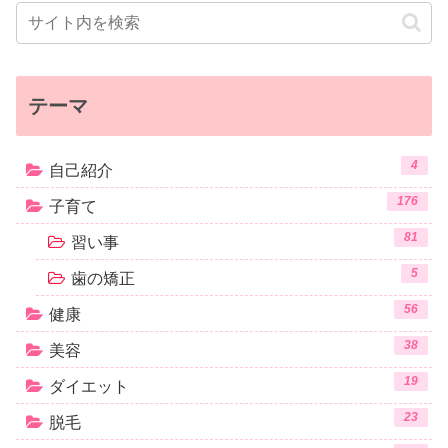
テーマ
4
自己紹介
176
子育て
81
習い事
5
歯の矯正
56
健康
38
美容
19
ダイエット
23
脱毛