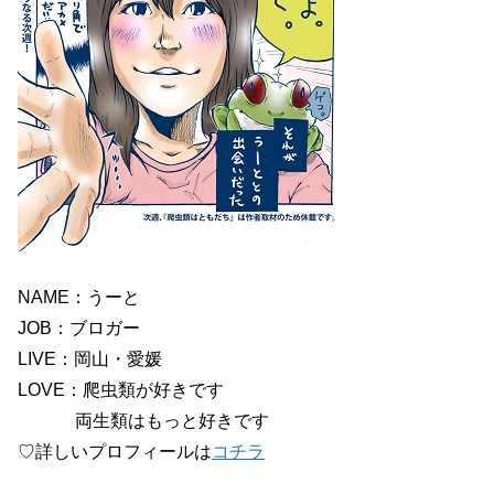
NAME：うーと
JOB：ブロガー
LIVE：岡山・愛媛
LOVE：爬虫類が好きです
両生類はもっと好きです
♡詳しいプロフィールは
コチラ