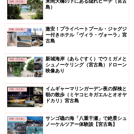
来間大橋の下にある隠れビーチ（宮古
沖縄（宮古島）
島）
激安！プライベートプール・ジャグジ
沖縄（宮古島）
ー付きホテル「ヴィラ・ヴォーラ」宮
古島
新城海岸（あらぐすく）でウミガメと
沖縄（宮古島）
シュノーケリング（宮古島）ドローン
映像あり
イムギャーマリンガーデン夜の探検と
沖縄（宮古島）
朝の散歩（ミヤコヒキガエルとオオヤ
ドカリ）宮古島
サンゴ礁の海「八重干瀬」で絶景シュ
沖縄（宮古島）
ノーケルツアー体験談【宮古島】