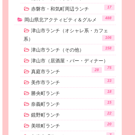
17
赤磐市・和気町周辺ランチ
488
岡山県北アクティビティ＆グルメ
津山市ランチ（オシャレ系・カフェ
106
系）
158
津山市ランチ（その他）
津山市（居酒屋・バー・ディナー）
75
28
真庭市ランチ
33
美作市ランチ
18
勝央町ランチ
15
奈義町ランチ
22
鏡野町ランチ
20
美咲町ランチ