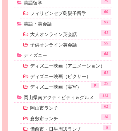
75
英語留学
60
フィリピンセブ島親子留学
93
英語・英会話
41
大人オンライン英会話
55
子供オンライン英会話
68
ディズニー
ディズニー映画（アニメーション）
51
ディズニー映画（ピクサー）
15
9
ディズニー映画（実写）
113
岡山県南アクティビティ＆グルメ
61
岡山市ランチ
18
倉敷市ランチ
8
備前市・日生周辺ランチ