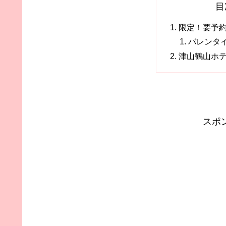
目
限定！要予
バレンタ
津山鶴山ホ
スポ