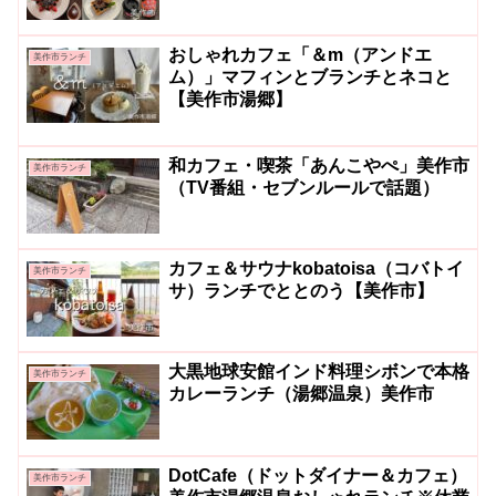
おしゃれカフェ「＆m（アンドエ
美作市ランチ
ム）」マフィンとブランチとネコと
【美作市湯郷】
和カフェ・喫茶「あんこやぺ」美作市
美作市ランチ
（TV番組・セブンルールで話題）
カフェ＆サウナkobatoisa（コバトイ
美作市ランチ
サ）ランチでととのう【美作市】
大黒地球安館インド料理シボンで本格
美作市ランチ
カレーランチ（湯郷温泉）美作市
DotCafe（ドットダイナー＆カフェ）
美作市ランチ