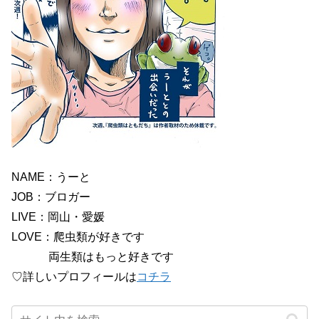
NAME：うーと
JOB：ブロガー
LIVE：岡山・愛媛
LOVE：爬虫類が好きです
両生類はもっと好きです
♡詳しいプロフィールは
コチラ