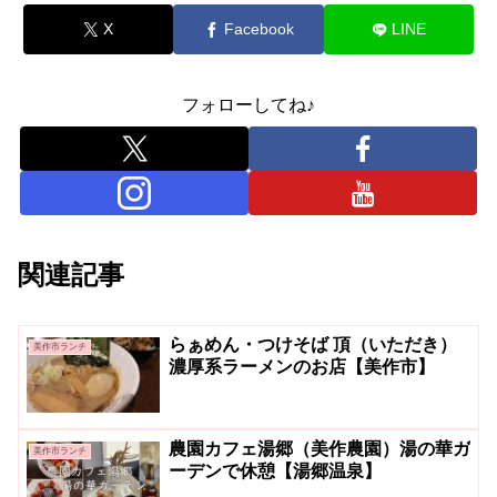
X
Facebook
LINE
フォローしてね♪
関連記事
らぁめん・つけそば 頂（いただき）
美作市ランチ
濃厚系ラーメンのお店【美作市】
農園カフェ湯郷（美作農園）湯の華ガ
美作市ランチ
ーデンで休憩【湯郷温泉】