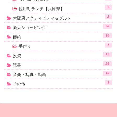
5
佐用町ランチ【兵庫県】
2
大阪府アクティビティ＆グルメ
28
楽天ショッピング
36
節約
7
手作り
12
投資
26
読書
16
音楽・写真・動画
3
その他