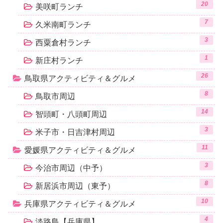
20
美咲町ランチ
7
久米南町ランチ
3
西粟倉村ランチ
1
新庄村ランチ
26
鳥取県アクティビティ＆グルメ
8
鳥取市周辺
14
智頭町・八頭町周辺
3
米子市・日吉津村周辺
11
愛媛県アクティビティ＆グルメ
3
今治市周辺（中予）
8
新居浜市周辺（東予）
10
兵庫県アクティビティ＆グルメ
4
淡路島【兵庫県】