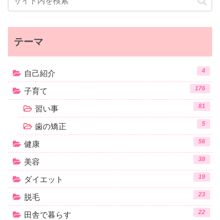
テーマ
4
自己紹介
176
子育て
81
習い事
5
歯の矯正
56
健康
38
美容
19
ダイエット
23
脱毛
22
田舎で暮らす