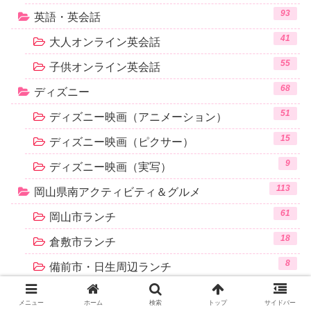
93
英語・英会話
41
大人オンライン英会話
55
子供オンライン英会話
68
ディズニー
51
ディズニー映画（アニメーション）
15
ディズニー映画（ピクサー）
9
ディズニー映画（実写）
113
岡山県南アクティビティ＆グルメ
61
岡山市ランチ
18
倉敷市ランチ
8
備前市・日生周辺ランチ
17
赤磐市・和気町周辺ランチ
メニュー
ホーム
検索
トップ
サイドバー