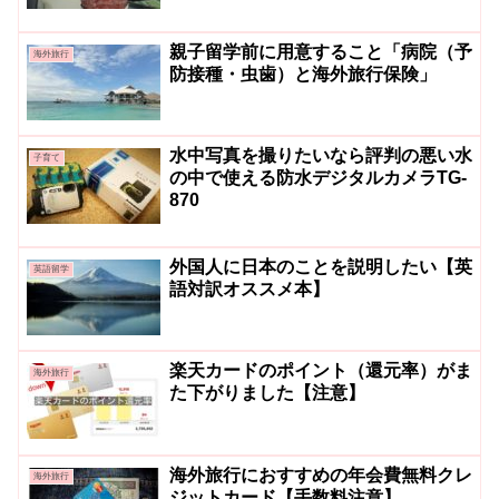
親子留学前に用意すること「病院（予
海外旅行
防接種・虫歯）と海外旅行保険」
水中写真を撮りたいなら評判の悪い水
子育て
の中で使える防水デジタルカメラTG-
870
外国人に日本のことを説明したい【英
英語留学
語対訳オススメ本】
楽天カードのポイント（還元率）がま
海外旅行
た下がりました【注意】
海外旅行におすすめの年会費無料クレ
海外旅行
ジットカード【手数料注意】