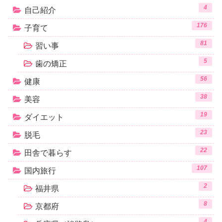
4
自己紹介
176
子育て
81
習い事
5
歯の矯正
56
健康
38
美容
19
ダイエット
23
脱毛
22
田舎で暮らす
107
国内旅行
2
福井県
8
京都府
4