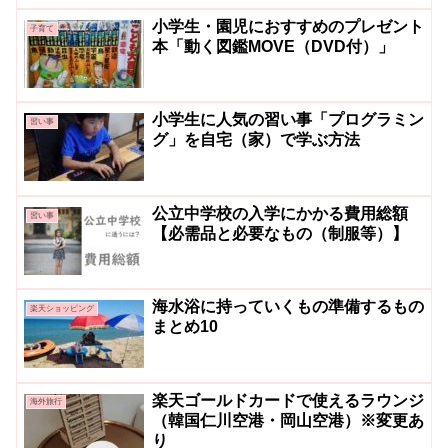
小学生・園児におすすめのプレゼント
子育て
本「動く図鑑MOVE（DVD付）」
小学生に人気の習い事「プログラミン
習い事
グ」を自宅（家）で学ぶ方法
公立中学校の入学にかかる費用総額
習い事
【必需品と必要なもの（制服等）】
海水浴に持っていくもの準備するもの
楽天ショッピング
まとめ10
楽天ゴールドカードで使えるラウンジ
海外旅行
（韓国仁川空港・岡山空港）※変更あ
り