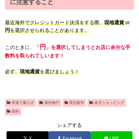
に注意すること
最近海外でクレジットカード決済をする際、
現地通貨
or
円
を選択させられることがあります。
円
このときに、
「
」を選択してしまうとお店に余分な手
数料を取られてしいます！
必ず、
現地通貨
を選びましょう！
田舎で暮らす
海外旅行
英語留学
楽天ショッピング
節約
シェアする
X
Facebook
LINE