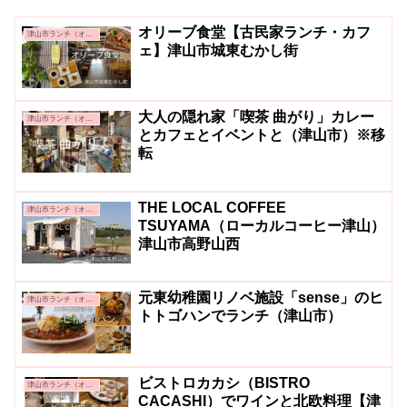
オリーブ食堂【古民家ランチ・カフ
津山市ランチ（オシャレ系・カフェ系）
ェ】津山市城東むかし街
大人の隠れ家「喫茶 曲がり」カレー
津山市ランチ（オシャレ系・カフェ系）
とカフェとイベントと（津山市）※移
転
THE LOCAL COFFEE
津山市ランチ（オシャレ系・カフェ系）
TSUYAMA（ローカルコーヒー津山）
津山市高野山西
元東幼稚園リノベ施設「sense」のヒ
津山市ランチ（オシャレ系・カフェ系）
トトゴハンでランチ（津山市）
ビストロカカシ（BISTRO
津山市ランチ（オシャレ系・カフェ系）
CACASHI）でワインと北欧料理【津