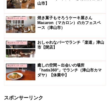
山市】
焼き菓子もそろうケーキ屋さん
津山市ランチ（オシャレ系・カフェ系）
Macaron（マカロン）のカフェスペ
ース（津山市）
おしゃれなバーでランチ「楽道」津山
津山市ランチ（オシャレ系・カフェ系）
市【閉店】
癒しの空間～出会いの場所
津山市ランチ（オシャレ系・カフェ系）
「hatis360°」でランチ（津山市カマ
ダヤ）【休業中】
スポンサーリンク