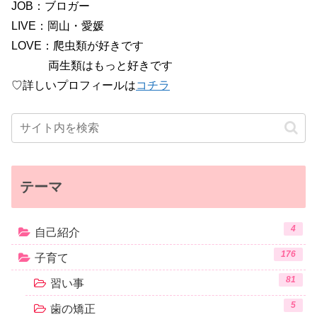
JOB：ブロガー
LIVE：岡山・愛媛
LOVE：爬虫類が好きです
両生類はもっと好きです
♡詳しいプロフィールは
コチラ
テーマ
4
自己紹介
176
子育て
81
習い事
5
歯の矯正