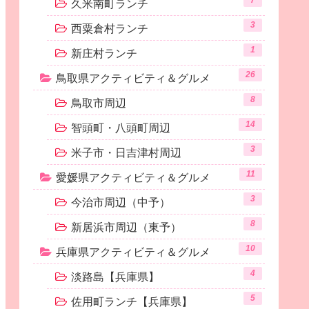
7
久米南町ランチ
3
西粟倉村ランチ
1
新庄村ランチ
26
鳥取県アクティビティ＆グルメ
8
鳥取市周辺
14
智頭町・八頭町周辺
3
米子市・日吉津村周辺
11
愛媛県アクティビティ＆グルメ
3
今治市周辺（中予）
8
新居浜市周辺（東予）
10
兵庫県アクティビティ＆グルメ
4
淡路島【兵庫県】
5
佐用町ランチ【兵庫県】