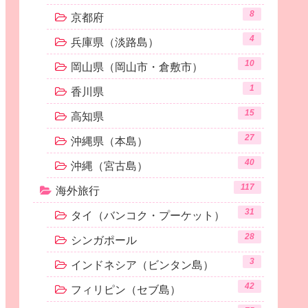
8
京都府
4
兵庫県（淡路島）
10
岡山県（岡山市・倉敷市）
1
香川県
15
高知県
27
沖縄県（本島）
40
沖縄（宮古島）
117
海外旅行
31
タイ（バンコク・プーケット）
28
シンガポール
3
インドネシア（ビンタン島）
42
フィリピン（セブ島）