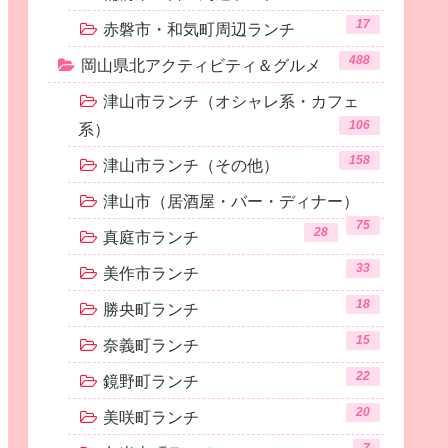
17
赤磐市・和気町周辺ランチ
488
岡山県北アクティビティ＆グルメ
津山市ランチ（オシャレ系・カフェ
106
系）
158
津山市ランチ（その他）
津山市（居酒屋・バー・ディナー）
75
28
真庭市ランチ
33
美作市ランチ
18
勝央町ランチ
15
奈義町ランチ
22
鏡野町ランチ
20
美咲町ランチ