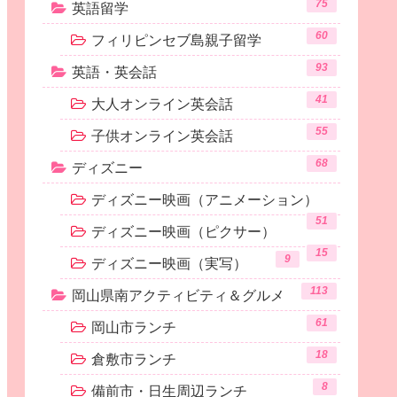
75
英語留学
60
フィリピンセブ島親子留学
93
英語・英会話
41
大人オンライン英会話
55
子供オンライン英会話
68
ディズニー
ディズニー映画（アニメーション）
51
ディズニー映画（ピクサー）
15
9
ディズニー映画（実写）
113
岡山県南アクティビティ＆グルメ
61
岡山市ランチ
18
倉敷市ランチ
8
備前市・日生周辺ランチ