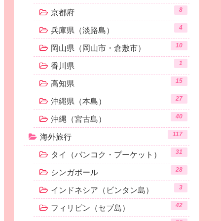
8
京都府
4
兵庫県（淡路島）
10
岡山県（岡山市・倉敷市）
1
香川県
15
高知県
27
沖縄県（本島）
40
沖縄（宮古島）
117
海外旅行
31
タイ（バンコク・プーケット）
28
シンガポール
3
インドネシア（ビンタン島）
42
フィリピン（セブ島）