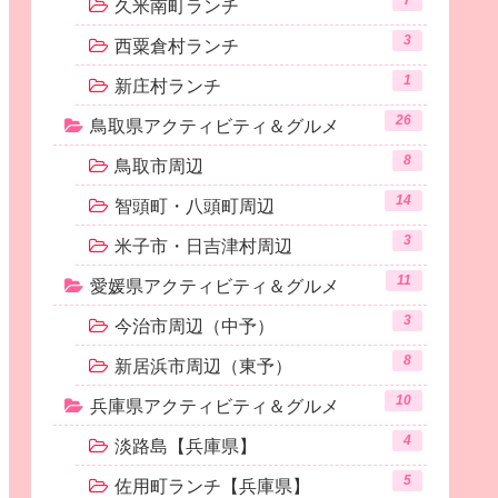
7
久米南町ランチ
3
西粟倉村ランチ
1
新庄村ランチ
26
鳥取県アクティビティ＆グルメ
8
鳥取市周辺
14
智頭町・八頭町周辺
3
米子市・日吉津村周辺
11
愛媛県アクティビティ＆グルメ
3
今治市周辺（中予）
8
新居浜市周辺（東予）
10
兵庫県アクティビティ＆グルメ
4
淡路島【兵庫県】
5
佐用町ランチ【兵庫県】