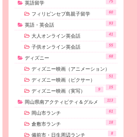
75
英語留学
60
フィリピンセブ島親子留学
93
英語・英会話
41
大人オンライン英会話
55
子供オンライン英会話
68
ディズニー
ディズニー映画（アニメーション）
51
ディズニー映画（ピクサー）
15
9
ディズニー映画（実写）
113
岡山県南アクティビティ＆グルメ
61
岡山市ランチ
18
倉敷市ランチ
8
備前市・日生周辺ランチ