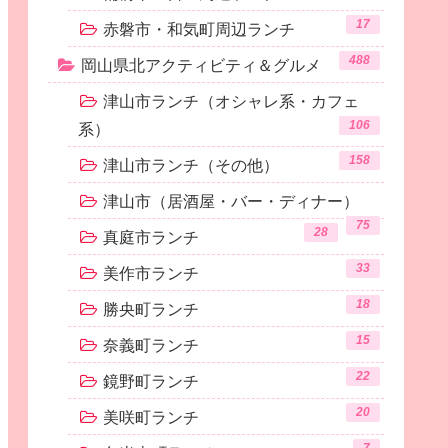
17
赤磐市・和気町周辺ランチ
488
岡山県北アクティビティ＆グルメ
津山市ランチ（オシャレ系・カフェ
106
系）
158
津山市ランチ（その他）
津山市（居酒屋・バー・ディナー）
75
28
真庭市ランチ
33
美作市ランチ
18
勝央町ランチ
15
奈義町ランチ
22
鏡野町ランチ
20
美咲町ランチ