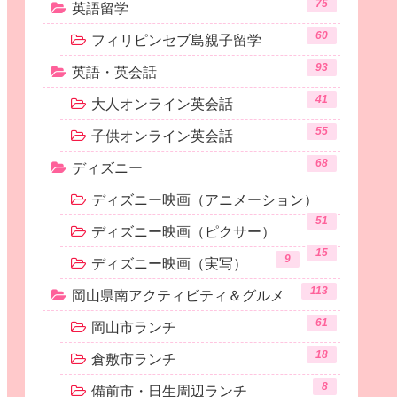
75
英語留学
60
フィリピンセブ島親子留学
93
英語・英会話
41
大人オンライン英会話
55
子供オンライン英会話
68
ディズニー
ディズニー映画（アニメーション）
51
ディズニー映画（ピクサー）
15
9
ディズニー映画（実写）
113
岡山県南アクティビティ＆グルメ
61
岡山市ランチ
18
倉敷市ランチ
8
備前市・日生周辺ランチ