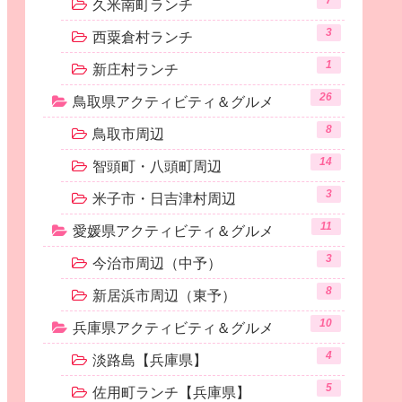
7
久米南町ランチ
3
西粟倉村ランチ
1
新庄村ランチ
26
鳥取県アクティビティ＆グルメ
8
鳥取市周辺
14
智頭町・八頭町周辺
3
米子市・日吉津村周辺
11
愛媛県アクティビティ＆グルメ
3
今治市周辺（中予）
8
新居浜市周辺（東予）
10
兵庫県アクティビティ＆グルメ
4
淡路島【兵庫県】
5
佐用町ランチ【兵庫県】