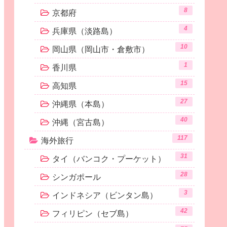
8
京都府
4
兵庫県（淡路島）
10
岡山県（岡山市・倉敷市）
1
香川県
15
高知県
27
沖縄県（本島）
40
沖縄（宮古島）
117
海外旅行
31
タイ（バンコク・プーケット）
28
シンガポール
3
インドネシア（ビンタン島）
42
フィリピン（セブ島）