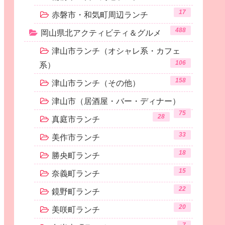
17
赤磐市・和気町周辺ランチ
488
岡山県北アクティビティ＆グルメ
津山市ランチ（オシャレ系・カフェ
106
系）
158
津山市ランチ（その他）
津山市（居酒屋・バー・ディナー）
75
28
真庭市ランチ
33
美作市ランチ
18
勝央町ランチ
15
奈義町ランチ
22
鏡野町ランチ
20
美咲町ランチ