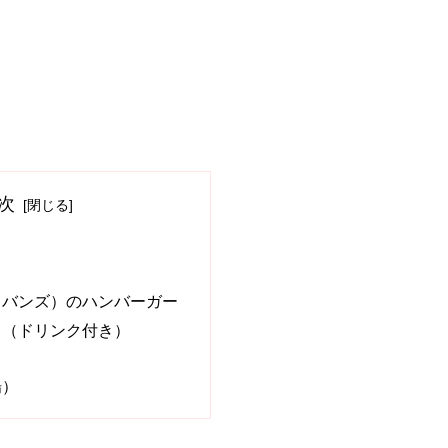
次
（バンズ）のハンバーガー
ト（ドリンク付き）
場）