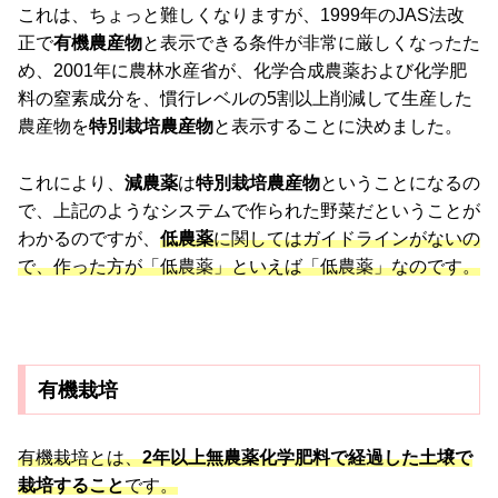
これは、ちょっと難しくなりますが、1999年のJAS法改
正で
有機農産物
と表示できる条件が非常に厳しくなったた
め、2001年に農林水産省が、化学合成農薬および化学肥
料の窒素成分を、慣行レベルの5割以上削減して生産した
農産物を
特別栽培農産物
と表示することに決めました。
これにより、
減農薬
は
特別栽培農産物
ということになるの
で、上記のようなシステムで作られた野菜だということが
わかるのですが、
低農薬
に関してはガイドラインがないの
で、作った方が「低農薬」といえば「低農薬」なのです。
有機栽培
有機栽培とは、
2年以上無農薬化学肥料で経過した土壌で
栽培すること
です。