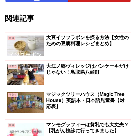
関連記事
大豆イソフラボンを摂る方法【女性の
健康
ための豆腐料理レシピまとめ】
大江ノ郷ヴィレッジはパンケーキだけ
子育て
じゃない！鳥取県八頭町
マジックツリーハウス（Magic Tree
子育て
House）英語本・日本語児童書【対
応表】
マンモグラフィーは貧乳でも大丈夫？
健康
【乳がん検診に行ってきました】