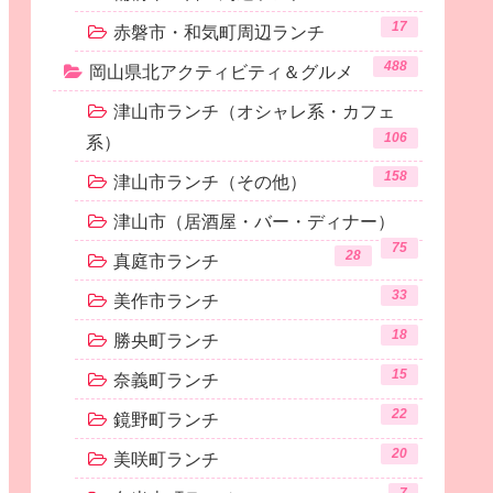
17
赤磐市・和気町周辺ランチ
488
岡山県北アクティビティ＆グルメ
津山市ランチ（オシャレ系・カフェ
106
系）
158
津山市ランチ（その他）
津山市（居酒屋・バー・ディナー）
75
28
真庭市ランチ
33
美作市ランチ
18
勝央町ランチ
15
奈義町ランチ
22
鏡野町ランチ
20
美咲町ランチ