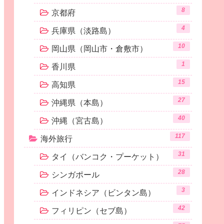
8
京都府
4
兵庫県（淡路島）
10
岡山県（岡山市・倉敷市）
1
香川県
15
高知県
27
沖縄県（本島）
40
沖縄（宮古島）
117
海外旅行
31
タイ（バンコク・プーケット）
28
シンガポール
3
インドネシア（ビンタン島）
42
フィリピン（セブ島）