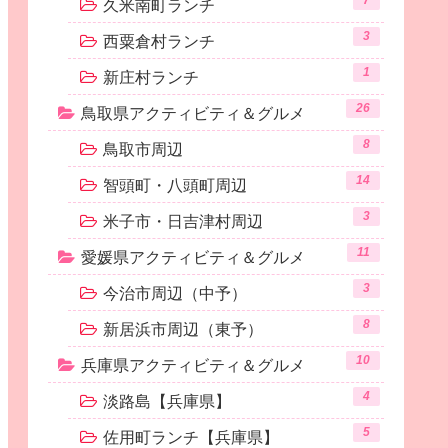
7
久米南町ランチ
3
西粟倉村ランチ
1
新庄村ランチ
26
鳥取県アクティビティ＆グルメ
8
鳥取市周辺
14
智頭町・八頭町周辺
3
米子市・日吉津村周辺
11
愛媛県アクティビティ＆グルメ
3
今治市周辺（中予）
8
新居浜市周辺（東予）
10
兵庫県アクティビティ＆グルメ
4
淡路島【兵庫県】
5
佐用町ランチ【兵庫県】