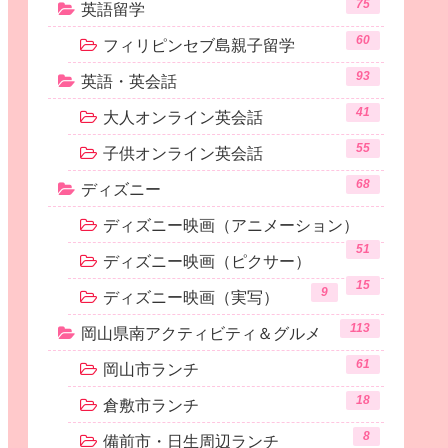
75
英語留学
60
フィリピンセブ島親子留学
93
英語・英会話
41
大人オンライン英会話
55
子供オンライン英会話
68
ディズニー
ディズニー映画（アニメーション）
51
ディズニー映画（ピクサー）
15
9
ディズニー映画（実写）
113
岡山県南アクティビティ＆グルメ
61
岡山市ランチ
18
倉敷市ランチ
8
備前市・日生周辺ランチ